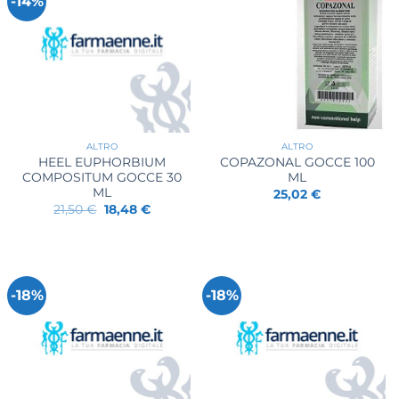
-14%
ALTRO
ALTRO
HEEL EUPHORBIUM
COPAZONAL GOCCE 100
COMPOSITUM GOCCE 30
ML
ML
25,02
€
Il
Il
21,50
€
18,48
€
prezzo
prezzo
originale
attuale
era:
è:
21,50 €.
18,48 €.
-18%
-18%