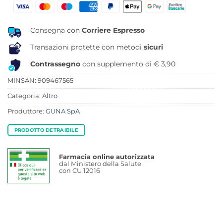
era:
è:
13,50 €.
11,09 €.
Consegna con
Corriere Espresso
Transazioni protette con metodi
sicuri
Contrassegno
con supplemento di € 3,90
MINSAN:
909467565
Categoria:
Altro
Produttore:
GUNA SpA
PRODOTTO DETRAIBILE
Farmacia online autorizzata
dal Ministero della Salute
con CU 12016