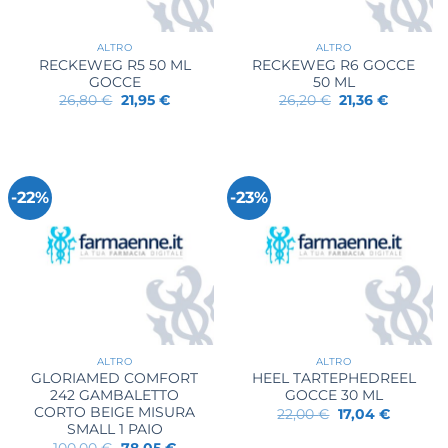
ALTRO
ALTRO
RECKEWEG R5 50 ML
RECKEWEG R6 GOCCE
GOCCE
50 ML
Il
Il
Il
Il
26,80
€
21,95
€
26,20
€
21,36
€
prezzo
prezzo
prezzo
prezzo
originale
attuale
originale
attuale
era:
è:
era:
è:
26,80 €.
21,95 €.
26,20 €.
21,36 €.
-22%
-23%
ALTRO
ALTRO
GLORIAMED COMFORT
HEEL TARTEPHEDREEL
242 GAMBALETTO
GOCCE 30 ML
CORTO BEIGE MISURA
Il
Il
22,00
€
17,04
€
prezzo
prezzo
SMALL 1 PAIO
originale
attuale
Il
Il
100,00
€
78,05
€