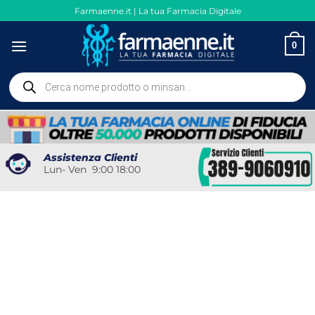
Salta
Farmaenne.it | La tua Farmacia Digitale
ai
contenuti
0
Ricerca
prodotti
Assistenza Clienti
Lun- Ven 9:00 18:00