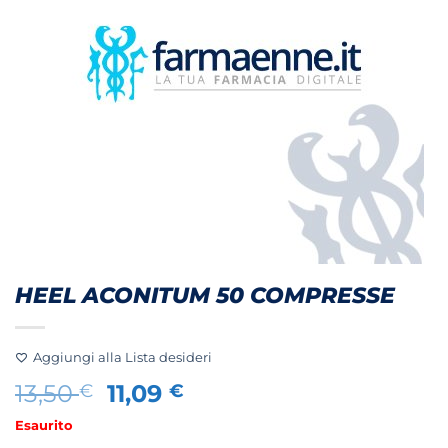
HEEL ACONITUM 50 COMPRESSE
Aggiungi alla Lista desideri
Il
Il
13,50
11,09
€
€
prezzo
prezzo
Esaurito
originale
attuale