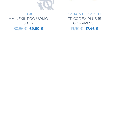
+
+
UOMO
CADUTA DEI CAPELLI
AMINEXIL PRO UOMO
TRICODEX PLUS 15
30+12
COMPRESSE
Il
Il
Il
Il
80,86
€
69,60
€
19,90
€
17,46
€
prezzo
prezzo
prezzo
prezzo
originale
attuale
originale
attuale
era:
è:
era:
è:
80,86 €.
69,60 €.
19,90 €.
17,46 €.