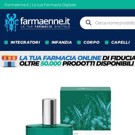
Salta
Farmaenne.it | La tua Farmacia Digitale
ai
contenuti
Ricerca
prodotti
INTEGRATORI
INFANZIA
CORPO
CAPELLI