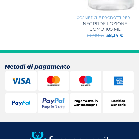
+
COSMETICI E PRODOTTI PER L'IGIENE
NEOPTIDE LOZIONE
UOMO 100 ML
Il
Il
66,90
€
58,34
€
prezzo
prezzo
originale
attuale
era:
è:
66,90 €.
58,34 €
Metodi di pagamento