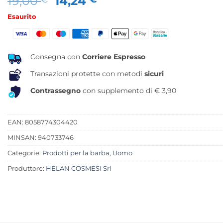
Il
Il
19,00
14,24
prezzo
prezzo
Esaurito
originale
attuale
era:
è:
19,00 €.
14,24 €.
Consegna con
Corriere Espresso
Transazioni protette con metodi
sicuri
Contrassegno
con supplemento di € 3,90
EAN: 8058774304420
MINSAN:
940733746
Categorie:
Prodotti per la barba
,
Uomo
Produttore:
HELAN COSMESI Srl