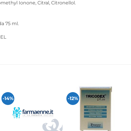
methyl Ionone, Citral, Citronellol.
a 75 ml.
EL
-14%
-12%