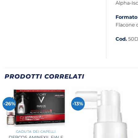
Alpha-Iso
Formato
Flacone d
Cod.
50D
PRODOTTI CORRELATI
-26%
-13%
+
CADUTA DEI CAPELLI
DERCOS AMINEXIL FIALE