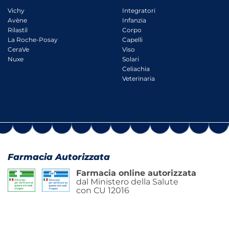
Vichy
Integratori
Avène
Infanzia
Rilastil
Corpo
La Roche-Posay
Capelli
CeraVe
Viso
Nuxe
Solari
Celiachia
Veterinaria
Farmacia Autorizzata
Farmacia online autorizzata
dal Ministero della Salute
con CU 12016