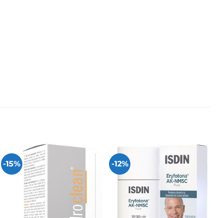
-15%
-12%