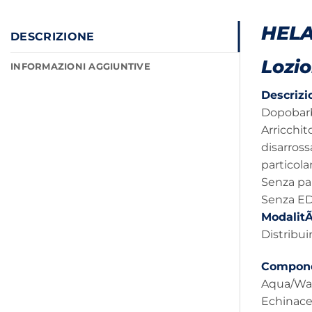
HEL
DESCRIZIONE
Lozi
INFORMAZIONI AGGIUNTIVE
Descrizi
Dopobarb
Arricchi
disarros
particola
Senza pa
Senza ED
Modalit
Distribui
Compone
Aqua/Wat
Echinacea