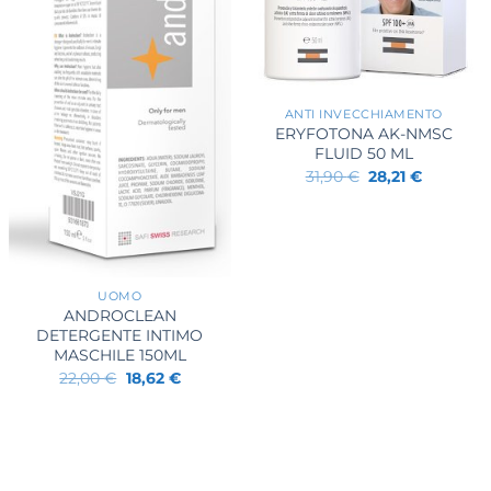
+
ANTI INVECCHIAMENTO
ERYFOTONA AK-NMSC
FLUID 50 ML
Il
Il
31,90
€
28,21
€
prezzo
prezzo
originale
attuale
era:
è:
31,90 €.
28,21 €.
+
UOMO
ANDROCLEAN
DETERGENTE INTIMO
MASCHILE 150ML
Il
Il
22,00
€
18,62
€
prezzo
prezzo
originale
attuale
era:
è:
22,00 €.
18,62 €.