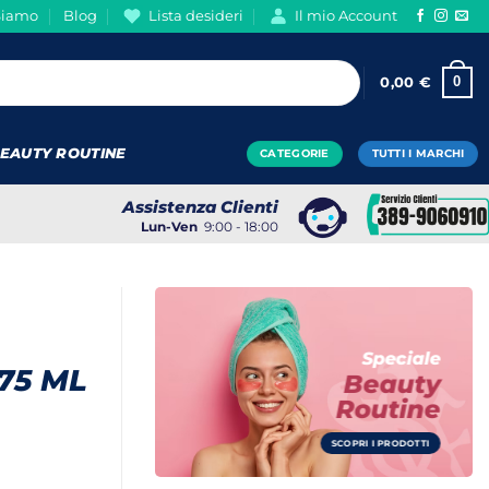
Siamo
Blog
Lista desideri
Il mio Account
0
0,00
€
EAUTY ROUTINE
CATEGORIE
TUTTI I MARCHI
Assistenza Clienti
Lun-Ven
9:00 - 18:00
Speciale
75 ML
Beauty
Routine
SCOPRI I PRODOTTI