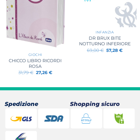
+
INFANZIA
DR BRUX BITE
NOTTURNO INFERIORE
+
Il
Il
69,00
€
57,28
€
prezzo
prezzo
GIOCHI
originale
attuale
CHICCO LIBRO RICORDI
era:
è:
ROSA
69,00 €.
57,28 €.
Il
Il
31,79
€
27,26
€
prezzo
prezzo
originale
attuale
era:
è:
31,79 €.
27,26 €.
Spedizione
Shopping sicuro