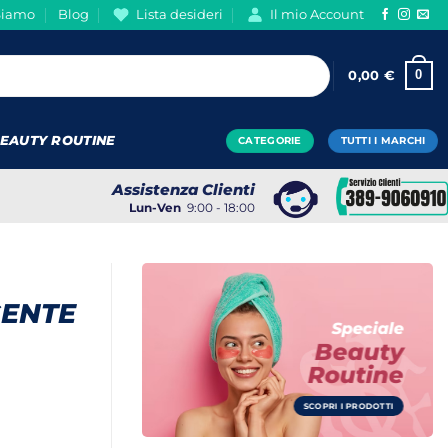
Siamo
Blog
Lista desideri
Il mio Account
0
0,00
€
EAUTY ROUTINE
CATEGORIE
TUTTI I MARCHI
Assistenza Clienti
Lun-Ven
9:00 - 18:00
GENTE
Speciale
Beauty
Routine
SCOPRI I PRODOTTI