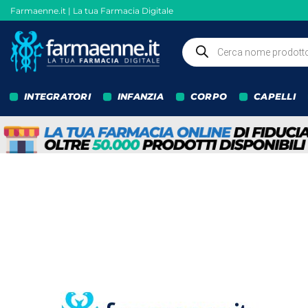
Salta
Farmaenne.it | La tua Farmacia Digitale
ai
contenuti
Ricerca
prodotti
INTEGRATORI
INFANZIA
CORPO
CAPELLI