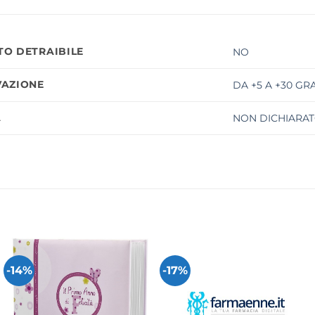
O DETRAIBILE
NO
AZIONE
DA +5 A +30 GR
À
NON DICHIARAT
-14%
-17%