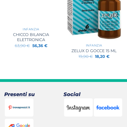
+
INFANZIA
CHICCO BILANCIA
+
ELETTRONICA
Il
Il
63,90
€
56,36
€
INFANZIA
prezzo
prezzo
ZELUX D GOCCE 15 ML
originale
attuale
Il
Il
19,90
€
18,20
€
era:
è:
prezzo
prezzo
63,90 €.
56,36 €.
originale
attuale
era:
è:
19,90 €.
18,20 €.
Presenti su
Social