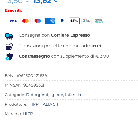
Il
Il
13,80
13,62
prezzo
prezzo
Esaurito
originale
attuale
era:
è:
13,80 €.
13,62 €.
Consegna con
Corriere Espresso
Transazioni protette con metodi
sicuri
Contrassegno
con supplemento di € 3,90
EAN: 4062300421639
MINSAN:
984999351
Categorie:
Detergenti
,
Igiene
,
Infanzia
Produttore:
HIPP ITALIA Srl
Marchio:
HIPP