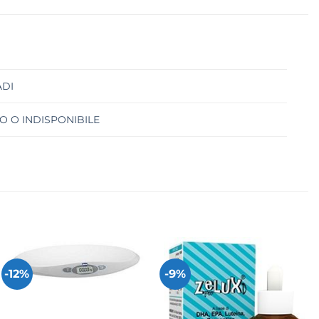
ADI
O O INDISPONIBILE
-12%
-9%