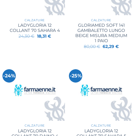
CALZATURE
CALZATURE
LADYGLORIA 12
GLORIAMED SOFT 141
COLLANT 70 SAHARA 4
GAMBALETTO LUNGO
BEIGE MISURA MEDIUM
Il
Il
24,30
€
18,31
€
prezzo
prezzo
1 PAIO
originale
attuale
Il
Il
80,00
€
62,29
€
era:
è:
prezzo
prezzo
24,30 €.
18,31 €.
originale
attuale
era:
è:
80,00 €.
62,29 €.
-24%
-25%
CALZATURE
CALZATURE
LADYGLORIA 12
LADYGLORIA 12