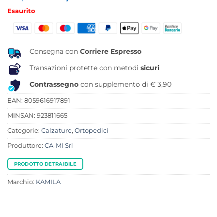
prezzo
prezzo
Esaurito
originale
attuale
era:
è:
24,50 €.
17,22 €.
Consegna con
Corriere Espresso
Transazioni protette con metodi
sicuri
Contrassegno
con supplemento di € 3,90
EAN: 8059616917891
MINSAN:
923811665
Categorie:
Calzature
,
Ortopedici
Produttore:
CA-MI Srl
PRODOTTO DETRAIBILE
Marchio:
KAMILA