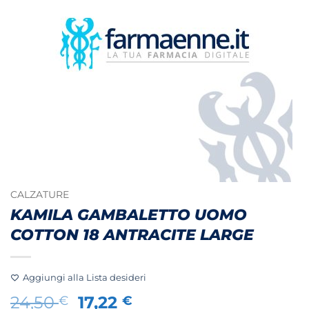
CALZATURE
KAMILA GAMBALETTO UOMO
COTTON 18 ANTRACITE LARGE
Aggiungi alla Lista desideri
Il
Il
24,50
17,22
€
€