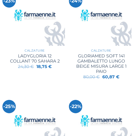
-23%
-24%
CALZATURE
CALZATURE
LADYGLORIA 12
GLORIAMED SOFT 141
COLLANT 70 SAHARA 2
GAMBALETTO LUNGO
BEIGE MISURA LARGE 1
Il
Il
24,30
€
18,75
€
prezzo
prezzo
PAIO
originale
attuale
Il
Il
80,00
€
60,87
€
era:
è:
prezzo
prezzo
24,30 €.
18,75 €.
originale
attuale
era:
è:
80,00 €.
60,87 €.
-25%
-22%