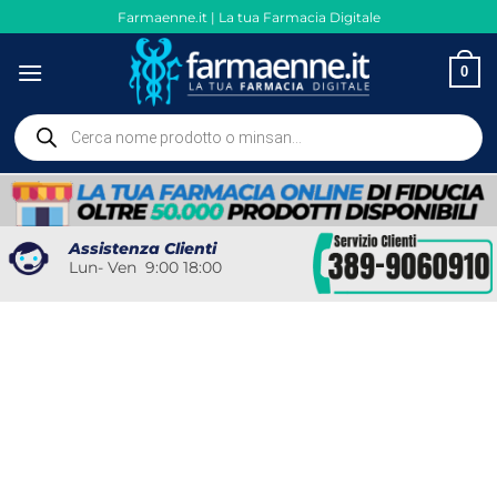
Salta
Farmaenne.it | La tua Farmacia Digitale
ai
contenuti
0
Ricerca
prodotti
Assistenza Clienti
Lun- Ven 9:00 18:00