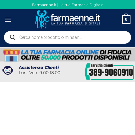
Salta
Farmaenne.it | La tua Farmacia Digitale
ai
contenuti
0
Ricerca
prodotti
Assistenza Clienti
Lun- Ven 9:00 18:00