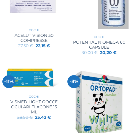
OCCHI
ACELUT VISION 30
OCCHI
COMPRESSE
POTENTIAL N OMEGA 60
Il
Il
27,50
€
22,15
€
CAPSULE
prezzo
prezzo
Il
Il
30,00
€
20,20
€
originale
attuale
prezzo
prezzo
era:
è:
originale
attuale
27,50 €.
22,15 €.
era:
è:
30,00 €.
20,20 €.
-11%
-3%
OCCHI
VISMED LIGHT GOCCE
OCULARI FLACONE 15
ML
Il
Il
28,50
€
25,42
€
prezzo
prezzo
originale
attuale
era:
è:
28,50 €.
25,42 €.