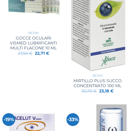
OCCHI
GOCCE OCULARI
VISMED LUBRIFICANTI
MULTI FLACONE 10 ML
Il
Il
27,50
€
22,71
€
prezzo
prezzo
originale
attuale
era:
è:
27,50 €.
22,71 €.
OCCHI
MIRTILLO PLUS SUCCO
CONCENTRATO 100 ML
Il
Il
30,70
€
23,18
€
prezzo
prezzo
originale
attuale
era:
è:
30,70 €.
23,18 €.
-19%
-33%