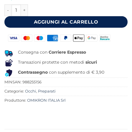
originale
attuale
KRON SOLUZIONE ORALE 300 ML quantità
era:
è:
47,80 €.
39,38 €.
AGGIUNGI AL CARRELLO
Consegna con
Corriere Espresso
Transazioni protette con metodi
sicuri
Contrassegno
con supplemento di € 3,90
MINSAN:
988255156
Categorie:
Occhi
,
Preparati
Produttore:
OMIKRON ITALIA Srl