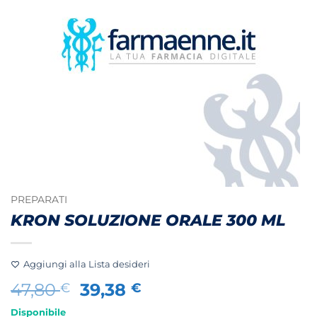
PREPARATI
KRON SOLUZIONE ORALE 300 ML
Aggiungi alla Lista desideri
Il
Il
47,80
39,38
€
€
prezzo
prezzo
Disponibile