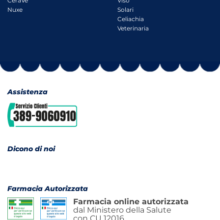
CeraVe
Viso
Nuxe
Solari
Celiachia
Veterinaria
Assistenza
Dicono di noi
Farmacia Autorizzata
Farmacia online autorizzata
dal Ministero della Salute
con CU 12016