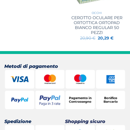
OCCHI
CEROTTO OCULARE PER
ORTOTTICA ORTOPAD
BIANCO REGULAR 50
PEZZI
Il
Il
20,90
€
20,29
€
prezzo
prezzo
originale
attuale
era:
è:
20,90 €.
20,29 €.
Metodi di pagamento
Spedizione
Shopping sicuro