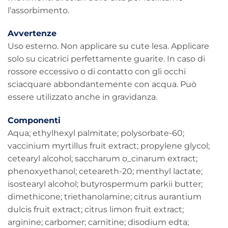
l’assorbimento.
Avvertenze
Uso esterno. Non applicare su cute lesa. Applicare
solo su cicatrici perfettamente guarite. In caso di
rossore eccessivo o di contatto con gli occhi
sciacquare abbondantemente con acqua. Può
essere utilizzato anche in gravidanza.
Componenti
Aqua; ethylhexyl palmitate; polysorbate-60;
vaccinium myrtillus fruit extract; propylene glycol;
cetearyl alcohol; saccharum o_cinarum extract;
phenoxyethanol; ceteareth-20; menthyl lactate;
isostearyl alcohol; butyrospermum parkii butter;
dimethicone; triethanolamine; citrus aurantium
dulcis fruit extract; citrus limon fruit extract;
arginine; carbomer; carnitine; disodium edta;