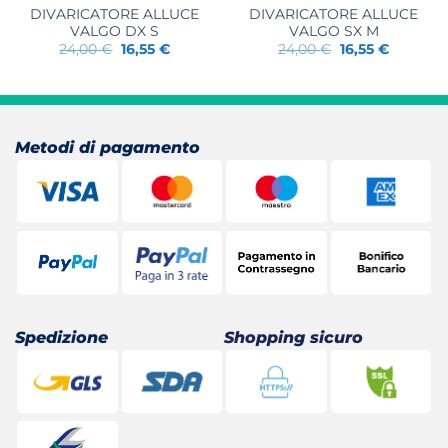
DIVARICATORE ALLUCE
DIVARICATORE ALLUCE
VALGO DX S
VALGO SX M
Il
Il
Il
Il
24,00
€
16,55
€
24,00
€
16,55
€
prezzo
prezzo
prezzo
prezzo
originale
attuale
originale
attuale
era:
è:
era:
è:
24,00 €.
16,55 €.
24,00 €.
16,55 €.
Metodi di pagamento
Spedizione
Shopping sicuro