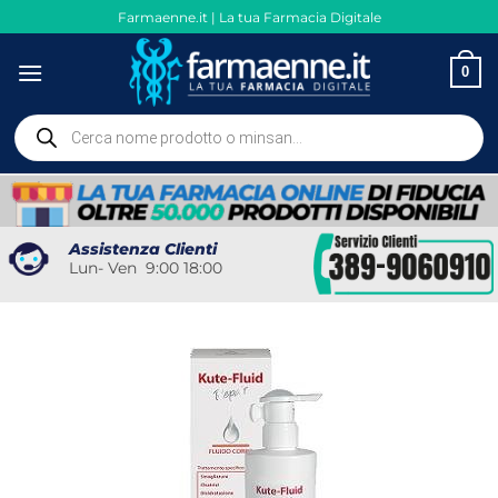
Salta
Farmaenne.it | La tua Farmacia Digitale
ai
contenuti
0
Ricerca
prodotti
Assistenza Clienti
Lun- Ven 9:00 18:00