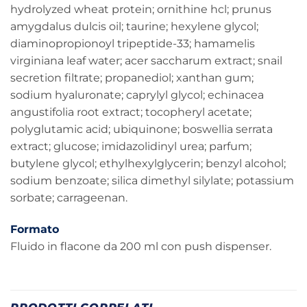
hydrolyzed wheat protein; ornithine hcl; prunus
amygdalus dulcis oil; taurine; hexylene glycol;
diaminopropionoyl tripeptide-33; hamamelis
virginiana leaf water; acer saccharum extract; snail
secretion filtrate; propanediol; xanthan gum;
sodium hyaluronate; caprylyl glycol; echinacea
angustifolia root extract; tocopheryl acetate;
polyglutamic acid; ubiquinone; boswellia serrata
extract; glucose; imidazolidinyl urea; parfum;
butylene glycol; ethylhexylglycerin; benzyl alcohol;
sodium benzoate; silica dimethyl silylate; potassium
sorbate; carrageenan.
Formato
Fluido in flacone da 200 ml con push dispenser.