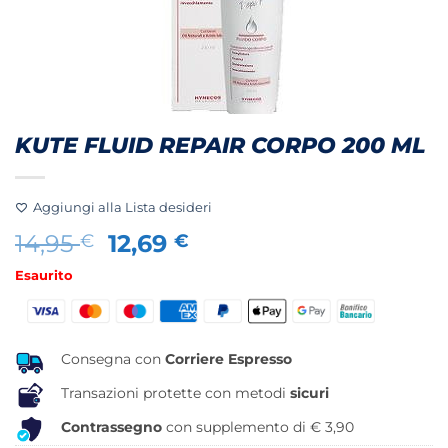
KUTE FLUID REPAIR CORPO 200 ML
Aggiungi alla Lista desideri
Il
Il
14,95
12,69
€
€
prezzo
prezzo
Esaurito
originale
attuale
era:
è:
14,95 €.
12,69 €.
Consegna con
Corriere Espresso
Transazioni protette con metodi
sicuri
Contrassegno
con supplemento di € 3,90