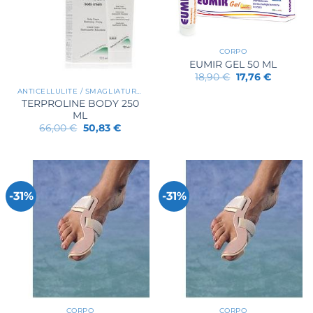
CORPO
EUMIR GEL 50 ML
Il
Il
18,90
€
17,76
€
prezzo
prezzo
ANTICELLULITE / SMAGLIATURE / RASSODANTI
originale
attuale
TERPROLINE BODY 250
era:
è:
18,90 €.
17,76 €.
ML
Il
Il
66,00
€
50,83
€
prezzo
prezzo
originale
attuale
era:
è:
66,00 €.
50,83 €.
-31%
-31%
CORPO
CORPO