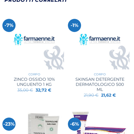
PRODOTTI CORRELATI
-7%
-1%
CORPO
CORPO
ZINCO OSSIDO 10%
SKINSAN DETERGENTE
UNGUENTO 1 KG
DERMATOLOGICO 500
ML
Il
Il
35,00
€
32,72
€
prezzo
prezzo
Il
Il
21,90
€
21,62
€
originale
attuale
prezzo
prezzo
era:
è:
originale
attuale
35,00 €.
32,72 €.
era:
è:
21,90 €.
21,62 €.
-23%
-6%