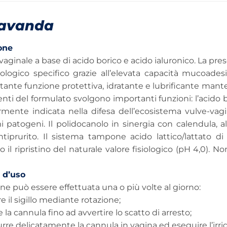
avanda
one
aginale a base di acido borico e acido ialuronico. La pres
biologico specifico grazie all’elevata capacità mucoad
ante funzione protettiva, idratante e lubrificante mante
i del formulato svolgono importanti funzioni: l’acido bor
rmente indicata nella difesa dell’ecosistema vulve-vagi
 patogeni. Il polidocanolo in sinergia con calendula, al
ntiprurito. Il sistema tampone acido lattico/lattato d
do il ripristino del naturale valore fisiologico (pH 4,0
 d’uso
ione può essere effettuata una o più volte al giorno:
e il sigillo mediante rotazione;
e la cannula fino ad avvertire lo scatto di arresto;
urre delicatamente la cannula in vagina ed eseguire l’ir