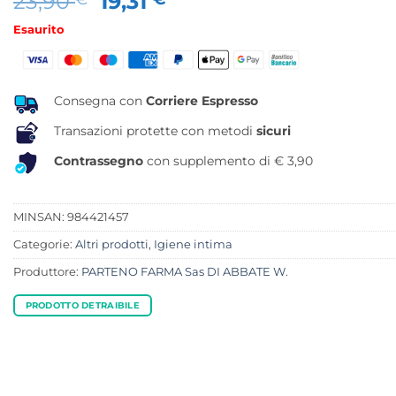
Il
Il
23,90
19,31
prezzo
prezzo
Esaurito
originale
attuale
era:
è:
23,90 €.
19,31 €.
Consegna con
Corriere Espresso
Transazioni protette con metodi
sicuri
Contrassegno
con supplemento di € 3,90
MINSAN:
984421457
Categorie:
Altri prodotti
,
Igiene intima
Produttore:
PARTENO FARMA Sas DI ABBATE W.
PRODOTTO DETRAIBILE