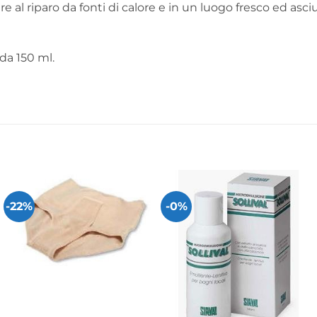
e al riparo da fonti di calore e in un luogo fresco ed asciu
 da 150 ml.
-22%
-0%
+
+