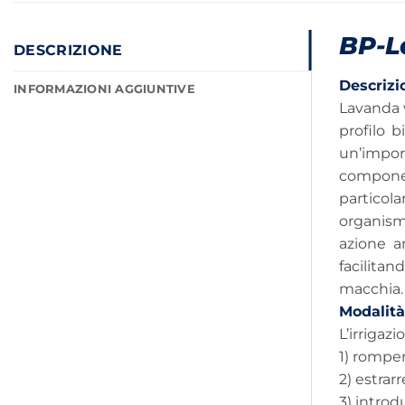
BP-L
DESCRIZIONE
Descrizi
INFORMAZIONI AGGIUNTIVE
Lavanda v
profilo 
un’import
component
particola
organismi
azione a
facilitan
macchia.
Modalità
L’irrigaz
1) romper
2) estrarr
3) introd