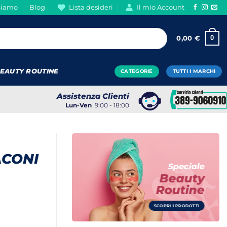
Siamo
Blog
Lista desideri
Il mio Account
0
0,00
€
EAUTY ROUTINE
CATEGORIE
TUTTI I MARCHI
Assistenza Clienti
Lun-Ven
9:00 - 18:00
ACONI
Speciale
Beauty
Routine
SCOPRI I PRODOTTI