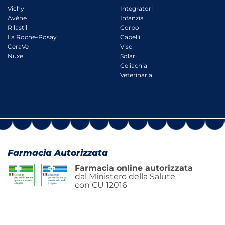
Vichy
Integratori
Avène
Infanzia
Rilastil
Corpo
La Roche-Posay
Capelli
CeraVe
Viso
Nuxe
Solari
Celiachia
Veterinaria
Farmacia Autorizzata
Farmacia online autorizzata
dal Ministero della Salute
con CU 12016