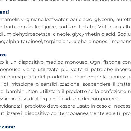
nti
amelis virginiana leaf water, boric acid, glycerin, laure
e barbadensis leaf juice, sodium lactate, Melaleuca alter
ium dehydroacetate, cineole, glycyrrhetinic acid, Sodium
e, alpha-terpineol, terpinolene, alpha-pinenes, limonen
nze
tto è un dispositivo medico monouso. Ogni flacone conti
monouso viene utilizzato più volte si potrebbe incor
nte incapacità del prodotto a mantenere la sicurezza i
 di irritazione o sensibilizzazione, sospendere il trat
ei bambini. Non utilizzare il prodotto se la confezione 
zzare in caso di allergia nota ad uno dei componenti.
avidanza: il prodotto deve essere usato in caso di necessi
utilizzare il dispositivo contemporaneamente ad altri prod
azione