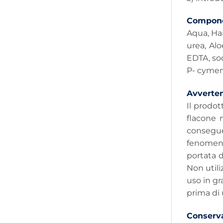
Compone
Aqua, Ham
urea, Alo
EDTA, sod
P- cymen
Avverte
Il prodo
flacone 
consegue
fenomeni
portata d
Non utili
uso in gr
prima di 
Conserv