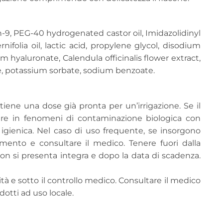
th-9, PEG-40 hydrogenated castor oil, Imidazolidinyl
nifolia oil, lactic acid, propylene glycol, disodium
 hyaluronate, Calendula officinalis flower extract,
e, potassium sorbate, sodium benzoate.
ene una dose già pronta per un’irrigazione. Se il
rere in fenomeni di contaminazione biologica con
gienica. Nel caso di uso frequente, se insorgono
tamento e consultare il medico. Tenere fuori dalla
non si presenta integra e dopo la data di scadenza.
tà e sotto il controllo medico. Consultare il medico
otti ad uso locale.