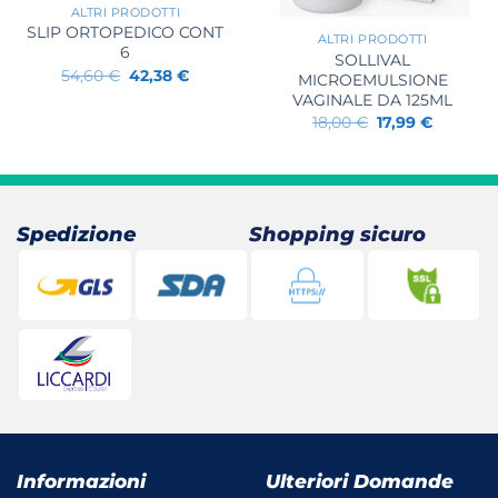
ALTRI PRODOTTI
SLIP ORTOPEDICO CONT
ALTRI PRODOTTI
6
SOLLIVAL
Il
Il
54,60
€
42,38
€
MICROEMULSIONE
prezzo
prezzo
VAGINALE DA 125ML
originale
attuale
era:
è:
Il
Il
18,00
€
17,99
€
54,60 €.
42,38 €.
prezzo
prezzo
originale
attuale
era:
è:
18,00 €.
17,99 €.
Spedizione
Shopping sicuro
Informazioni
Ulteriori Domande