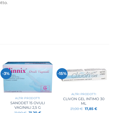
tto.
-3%
-15%
+
+
ALTRI PRODOTTI
CLIVON GEL INTIMO 30
ALTRI PRODOTTI
SANODET 15 OVULI
ML
VAGINALI 2,5 G
Il
Il
21,00
€
17,85
€
prezzo
prezzo
Il
Il
21,90
€
21,20
€