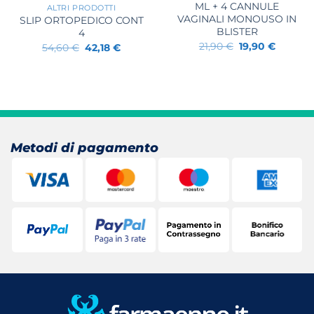
ML + 4 CANNULE
ALTRI PRODOTTI
VAGINALI MONOUSO IN
SLIP ORTOPEDICO CONT
BLISTER
4
Il
Il
21,90
€
19,90
€
Il
Il
54,60
€
42,18
€
prezzo
prezzo
prezzo
prezzo
originale
attuale
originale
attuale
era:
è:
era:
è:
21,90 €.
19,90 €.
54,60 €.
42,18 €.
Metodi di pagamento