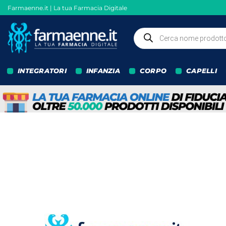
Salta
Farmaenne.it | La tua Farmacia Digitale
ai
contenuti
Ricerca
prodotti
INTEGRATORI
INFANZIA
CORPO
CAPELLI