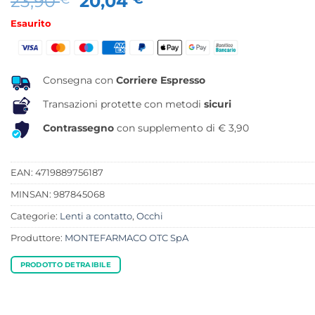
Il
Il
23,90
20,04
prezzo
prezzo
Esaurito
originale
attuale
era:
è:
23,90 €.
20,04 €.
Consegna con
Corriere Espresso
Transazioni protette con metodi
sicuri
Contrassegno
con supplemento di € 3,90
EAN: 4719889756187
MINSAN:
987845068
Categorie:
Lenti a contatto
,
Occhi
Produttore:
MONTEFARMACO OTC SpA
PRODOTTO DETRAIBILE