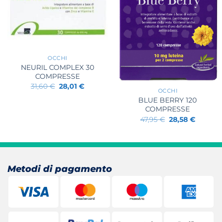
+
OCCHI
NEURIL COMPLEX 30
+
COMPRESSE
Il
Il
31,60
€
28,01
€
OCCHI
prezzo
prezzo
originale
attuale
BLUE BERRY 120
era:
è:
COMPRESSE
31,60 €.
28,01 €.
Il
Il
47,95
€
28,58
€
prezzo
prezzo
originale
attuale
era:
è:
47,95 €.
28,58 €
Metodi di pagamento