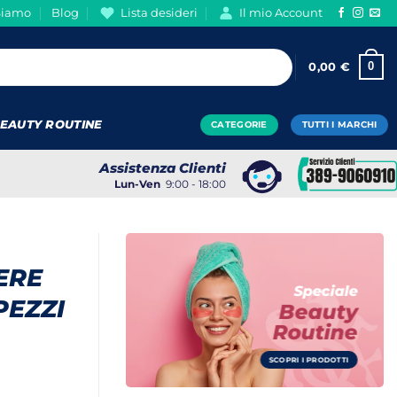
Siamo
Blog
Lista desideri
Il mio Account
0
0,00
€
EAUTY ROUTINE
CATEGORIE
TUTTI I MARCHI
Assistenza Clienti
Lun-Ven
9:00 - 18:00
ERE
Speciale
 PEZZI
Beauty
Routine
SCOPRI I PRODOTTI