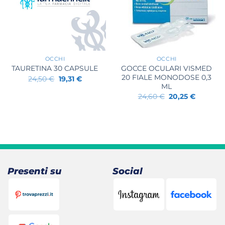
+
+
OCCHI
OCCHI
GOCCE OCULARI VISMED
TAURETINA 30 CAPSULE
20 FIALE MONODOSE 0,3
Il
Il
24,50
€
19,31
€
prezzo
prezzo
ML
originale
attuale
Il
Il
24,60
€
20,25
€
era:
è:
prezzo
prezzo
24,50 €.
19,31 €.
originale
attuale
era:
è:
24,60 €.
20,25 €.
Presenti su
Social