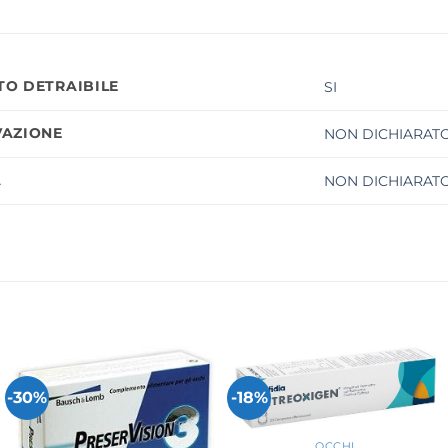
O DETRAIBILE
SI
AZIONE
NON DICHIARATO
À
NON DICHIARATO
-30%
-18%
+
OCCHI