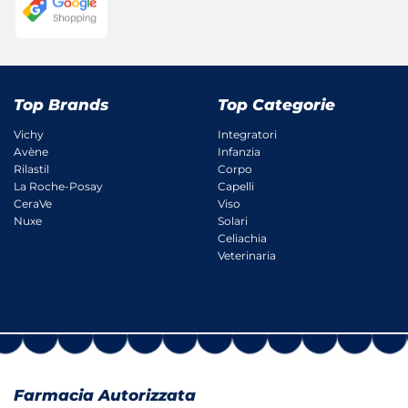
Top Brands
Top Categorie
Vichy
Integratori
Avène
Infanzia
Rilastil
Corpo
La Roche-Posay
Capelli
CeraVe
Viso
Nuxe
Solari
Celiachia
Veterinaria
Farmacia Autorizzata