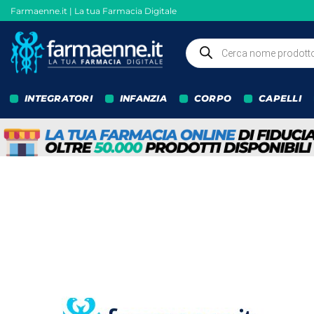
Salta
Farmaenne.it | La tua Farmacia Digitale
ai
contenuti
Ricerca
prodotti
INTEGRATORI
INFANZIA
CORPO
CAPELLI