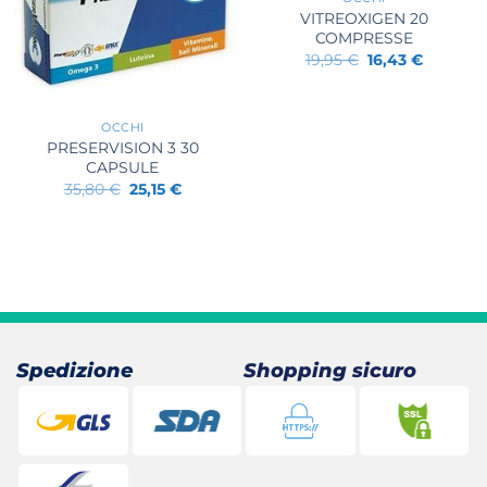
VITREOXIGEN 20
COMPRESSE
Il
Il
19,95
€
16,43
€
prezzo
prezzo
originale
attuale
+
era:
è:
19,95 €.
16,43 €.
OCCHI
PRESERVISION 3 30
CAPSULE
Il
Il
35,80
€
25,15
€
prezzo
prezzo
originale
attuale
era:
è:
35,80 €.
25,15 €.
.
Spedizione
Shopping sicuro