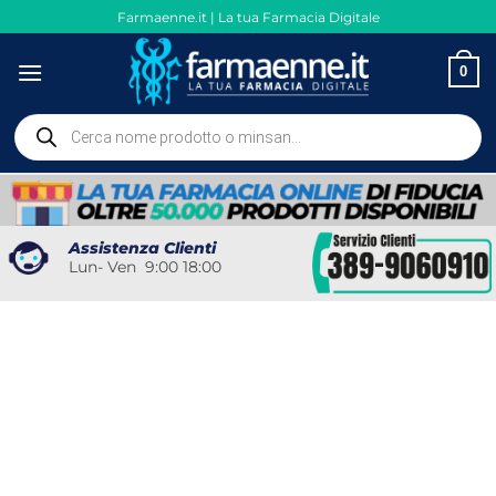
Salta
Farmaenne.it | La tua Farmacia Digitale
ai
contenuti
0
Ricerca
prodotti
Assistenza Clienti
Lun- Ven 9:00 18:00