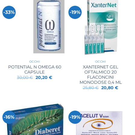
-33%
-19%
OCCHI
OCCHI
POTENTIAL N OMEGA 60
XANTERNET GEL
CAPSULE
OFTALMICO 20
FLACONCINI
Il
Il
30,00
€
20,20
€
prezzo
prezzo
MONODOSE 0,4 ML
originale
attuale
Il
Il
25,80
€
20,80
€
era:
è:
prezzo
prezzo
30,00 €.
20,20 €.
originale
attuale
era:
è:
25,80 €.
20,80 €.
-16%
-19%