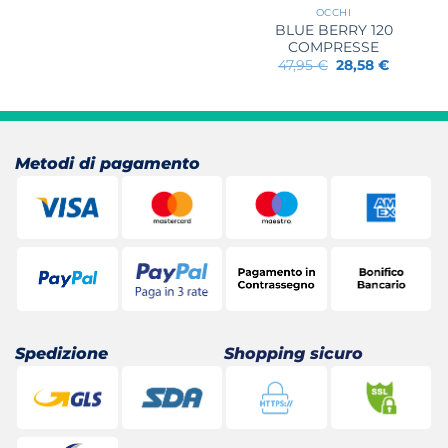
OCCHI
BLUE BERRY 120
COMPRESSE
Il
Il
47,95
€
28,58
€
prezzo
prezzo
originale
attuale
era:
è:
47,95 €.
28,58 €.
Metodi di pagamento
Spedizione
Shopping sicuro