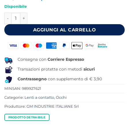
prezzo
prezzo
Disponibile
originale
attuale
LENTI A CONTATTO ZOOM OPTICAL M0525 quantità
era:
è:
23,99 €.
20,95 €.
AGGIUNGI AL CARRELLO
Consegna con
Corriere Espresso
Transazioni protette con metodi
sicuri
Contrassegno
con supplemento di € 3,90
MINSAN:
989927621
Categorie:
Lenti a contatto
,
Occhi
Produttore:
GM INDUSTRIE ITALIANE Srl
PRODOTTO DETRAIBILE