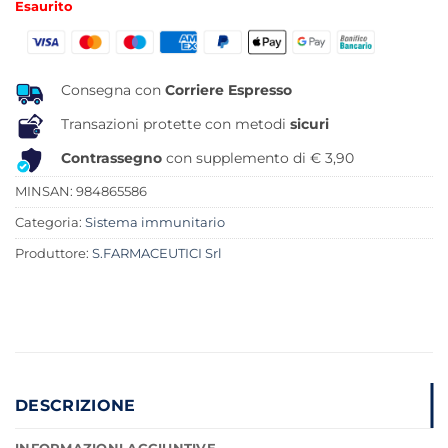
Esaurito
originale
attuale
era:
è:
21,90 €.
16,29 €.
Consegna con
Corriere Espresso
Transazioni protette con metodi
sicuri
Contrassegno
con supplemento di € 3,90
MINSAN:
984865586
Categoria:
Sistema immunitario
Produttore:
S.FARMACEUTICI Srl
DESCRIZIONE