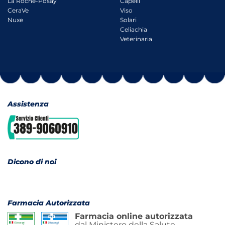
La Roche-Posay
Capelli
CeraVe
Viso
Nuxe
Solari
Celiachia
Veterinaria
Assistenza
Dicono di noi
Farmacia Autorizzata
Farmacia online autorizzata
dal Ministero della Salute