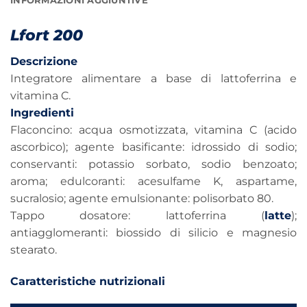
INFORMAZIONI AGGIUNTIVE
Lfort 200
Descrizione
Integratore alimentare a base di lattoferrina e
vitamina C.
Ingredienti
Flaconcino: acqua osmotizzata, vitamina C (acido
ascorbico); agente basificante: idrossido di sodio;
conservanti: potassio sorbato, sodio benzoato;
aroma; edulcoranti: acesulfame K, aspartame,
sucralosio; agente emulsionante: polisorbato 80.
Tappo dosatore: lattoferrina (
latte
);
antiagglomeranti: biossido di silicio e magnesio
stearato.
Caratteristiche nutrizionali