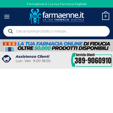
Salta
Farmaenne.it | La tua Farmacia Digitale
ai
contenuti
0
Ricerca
prodotti
Assistenza Clienti
Lun- Ven 9:00 18:00