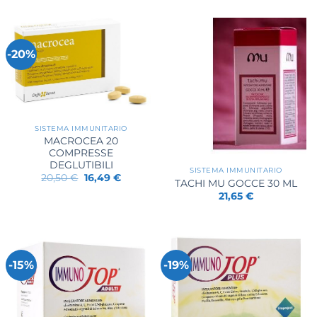
originale
attuale
era:
è:
22,00 €.
19,11 €.
-20%
SISTEMA IMMUNITARIO
MACROCEA 20
COMPRESSE
DEGLUTIBILI
SISTEMA IMMUNITARIO
Il
Il
20,50
€
16,49
€
TACHI MU GOCCE 30 ML
prezzo
prezzo
originale
attuale
21,65
€
era:
è:
20,50 €.
16,49 €.
-15%
-19%