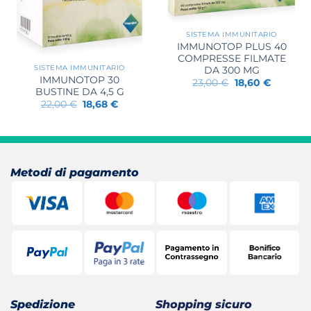
SISTEMA IMMUNITARIO
IMMUNOTOP PLUS 40
COMPRESSE FILMATE
SISTEMA IMMUNITARIO
DA 300 MG
IMMUNOTOP 30
Il
Il
23,00
€
18,60
€
prezzo
prezzo
BUSTINE DA 4,5 G
originale
attuale
Il
Il
22,00
€
18,68
€
era:
è:
prezzo
prezzo
23,00 €.
18,60 €.
originale
attuale
era:
è:
22,00 €.
18,68 €.
Metodi di pagamento
Spedizione
Shopping sicuro