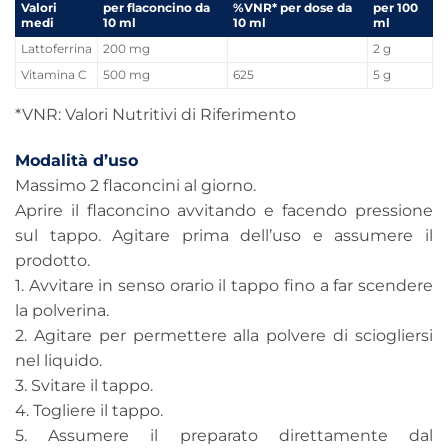
Valori
per flaconcino da
%VNR* per dose da
per 100
medi
10 ml
10 ml
ml
Lattoferrina
200 mg
2 g
Vitamina C
500 mg
625
5 g
*VNR: Valori Nutritivi di Riferimento
Modalità d’uso
Massimo 2 flaconcini al giorno.
Aprire il flaconcino avvitando e facendo pressione
sul tappo. Agitare prima dell’uso e assumere il
prodotto.
1. Avvitare in senso orario il tappo fino a far scendere
la polverina.
2. Agitare per permettere alla polvere di sciogliersi
nel liquido.
3. Svitare il tappo.
4. Togliere il tappo.
5. Assumere il preparato direttamente dal