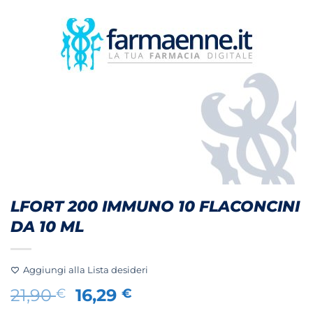
LFORT 200 IMMUNO 10 FLACONCINI
DA 10 ML
Aggiungi alla Lista desideri
Il
Il
21,90
16,29
€
€
prezzo
prezzo