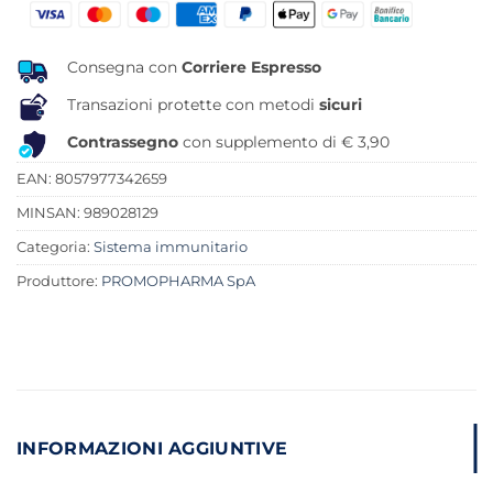
era:
è:
13,50 €.
9,66 €.
Consegna con
Corriere Espresso
Transazioni protette con metodi
sicuri
Contrassegno
con supplemento di € 3,90
EAN: 8057977342659
MINSAN:
989028129
Categoria:
Sistema immunitario
Produttore:
PROMOPHARMA SpA
INFORMAZIONI AGGIUNTIVE