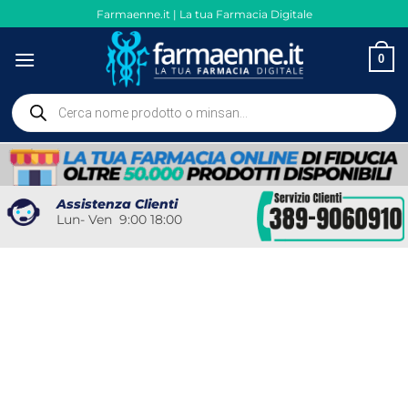
Salta
Farmaenne.it | La tua Farmacia Digitale
ai
contenuti
0
Ricerca
prodotti
Assistenza Clienti
Lun- Ven 9:00 18:00