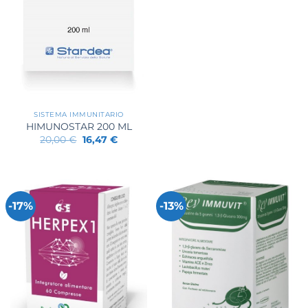
SISTEMA IMMUNITARIO
HIMUNOSTAR 200 ML
Il
Il
20,00
€
16,47
€
prezzo
prezzo
originale
attuale
era:
è:
20,00 €.
16,47 €.
-17%
-13%