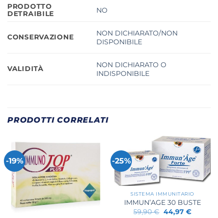
PRODOTTO
NO
DETRAIBILE
NON DICHIARATO/NON
CONSERVAZIONE
DISPONIBILE
NON DICHIARATO O
VALIDITÀ
INDISPONIBILE
PRODOTTI CORRELATI
-19%
-25%
SISTEMA IMMUNITARIO
IMMUN’AGE 30 BUSTE
Il
Il
59,90
€
44,97
€
prezzo
prezzo