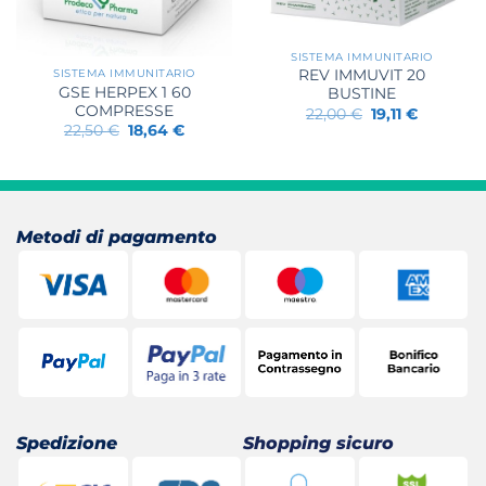
SISTEMA IMMUNITARIO
SISTEMA IMMUNITARIO
REV IMMUVIT 20
GSE HERPEX 1 60
BUSTINE
COMPRESSE
Il
Il
22,00
€
19,11
€
prezzo
prezzo
Il
Il
22,50
€
18,64
€
originale
attuale
prezzo
prezzo
era:
è:
originale
attuale
22,00 €.
19,11 €.
era:
è:
22,50 €.
18,64 €.
Metodi di pagamento
Spedizione
Shopping sicuro