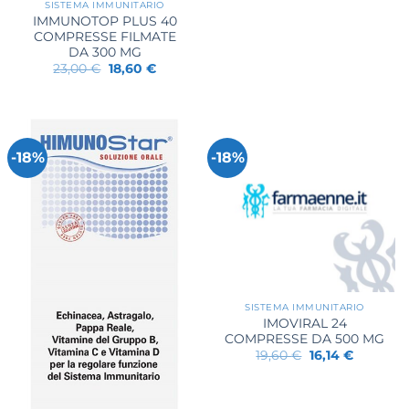
SISTEMA IMMUNITARIO
originale
attuale
IMMUNOTOP PLUS 40
era:
è:
59,90 €.
44,97 €.
COMPRESSE FILMATE
DA 300 MG
Il
Il
23,00
€
18,60
€
prezzo
prezzo
originale
attuale
era:
è:
23,00 €.
18,60 €.
-18%
-18%
SISTEMA IMMUNITARIO
IMOVIRAL 24
COMPRESSE DA 500 MG
Il
Il
19,60
€
16,14
€
prezzo
prezzo
originale
attuale
era:
è:
19,60 €.
16,14 €.