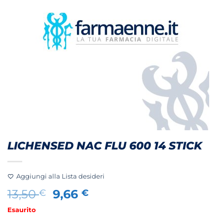
LICHENSED NAC FLU 600 14 STICK
Aggiungi alla Lista desideri
Il
Il
13,50
9,66
€
€
prezzo
prezzo
Esaurito
originale
attuale