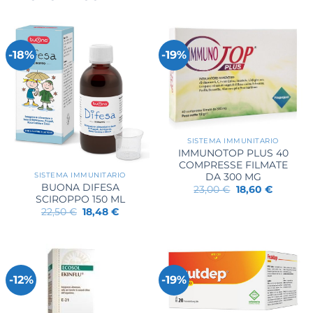
-18%
-19%
SISTEMA IMMUNITARIO
IMMUNOTOP PLUS 40
COMPRESSE FILMATE
SISTEMA IMMUNITARIO
DA 300 MG
BUONA DIFESA
Il
Il
23,00
€
18,60
€
prezzo
prezzo
SCIROPPO 150 ML
originale
attuale
Il
Il
22,50
€
18,48
€
era:
è:
prezzo
prezzo
23,00 €.
18,60 €.
originale
attuale
era:
è:
22,50 €.
18,48 €.
-12%
-19%