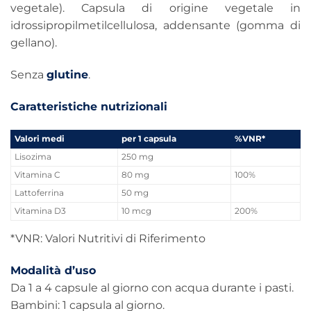
vegetale). Capsula di origine vegetale in
idrossipropilmetilcellulosa, addensante (gomma di
gellano).
Senza
glutine
.
Caratteristiche nutrizionali
Valori medi
per 1 capsula
%VNR*
Lisozima
250 mg
Vitamina C
80 mg
100%
Lattoferrina
50 mg
Vitamina D3
10 mcg
200%
*VNR: Valori Nutritivi di Riferimento
Modalità d’uso
Da 1 a 4 capsule al giorno con acqua durante i pasti.
Bambini: 1 capsula al giorno.