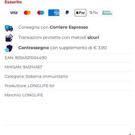
Esaurito
originale
attuale
era:
è:
26,50 €.
24,00 €.
Consegna con
Corriere Espresso
Transazioni protette con metodi
sicuri
Contrassegno
con supplemento di € 3,90
EAN: 8054521004490
MINSAN:
945114167
Categoria:
Sistema immunitario
Produttore:
LONGLIFE Srl
Marchio:
LONGLIFE