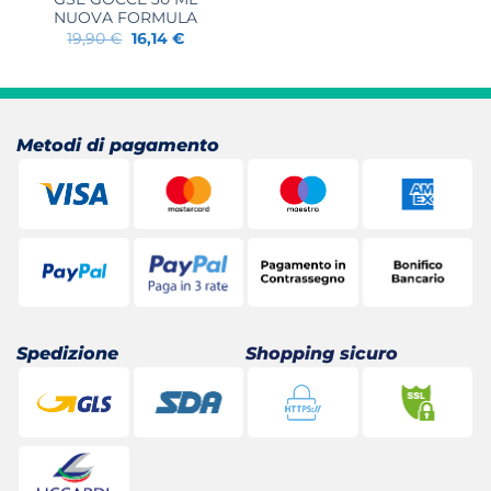
NUOVA FORMULA
Il
Il
19,90
€
16,14
€
prezzo
prezzo
originale
attuale
era:
è:
19,90 €.
16,14 €.
Metodi di pagamento
Spedizione
Shopping sicuro