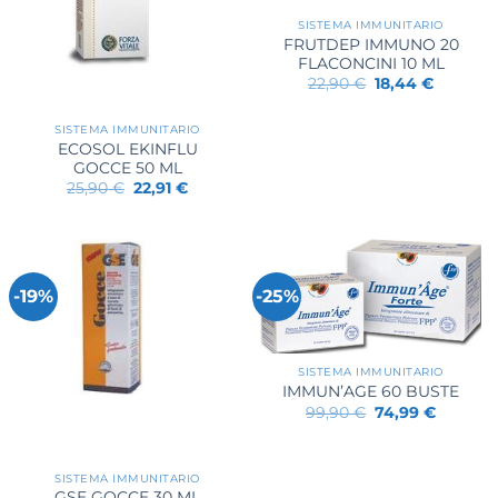
SISTEMA IMMUNITARIO
FRUTDEP IMMUNO 20
FLACONCINI 10 ML
Il
Il
22,90
€
18,44
€
prezzo
prezzo
originale
attuale
era:
è:
SISTEMA IMMUNITARIO
22,90 €.
18,44 €.
ECOSOL EKINFLU
GOCCE 50 ML
Il
Il
25,90
€
22,91
€
prezzo
prezzo
originale
attuale
era:
è:
25,90 €.
22,91 €.
-19%
-25%
SISTEMA IMMUNITARIO
IMMUN’AGE 60 BUSTE
Il
Il
99,90
€
74,99
€
prezzo
prezzo
originale
attuale
era:
è:
99,90 €.
74,99 €.
SISTEMA IMMUNITARIO
GSE GOCCE 30 ML