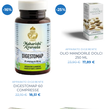
-16%
-25%
APPARATO DIGERENTE
OLIO MANDORLE DOLCI
250 ML
Il
Il
23,90
€
17,89
€
prezzo
prezzo
originale
attuale
era:
è:
23,90 €.
17,89 €.
APPARATO DIGERENTE
DIGESTOMAP 60
COMPRESSE
Il
Il
22,10
€
18,51
€
prezzo
prezzo
originale
attuale
era:
è:
22,10 €.
18,51 €.