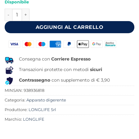
Disponibile
originale
attuale
LONGLIFE MILK DIGEST 60 COMPRESSE MASTICABILI quant
era:
è:
19,90 €.
18,36 €.
AGGIUNGI AL CARRELLO
Consegna con
Corriere Espresso
Transazioni protette con metodi
sicuri
Contrassegno
con supplemento di € 3,90
MINSAN:
938936818
Categoria:
Apparato digerente
Produttore:
LONGLIFE Srl
Marchio:
LONGLIFE