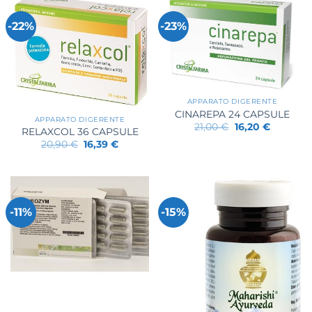
-22%
-23%
APPARATO DIGERENTE
CINAREPA 24 CAPSULE
APPARATO DIGERENTE
Il
Il
21,00
€
16,20
€
RELAXCOL 36 CAPSULE
prezzo
prezzo
Il
Il
originale
attuale
20,90
€
16,39
€
prezzo
prezzo
era:
è:
originale
attuale
21,00 €.
16,20 €.
era:
è:
20,90 €.
16,39 €.
-11%
-15%