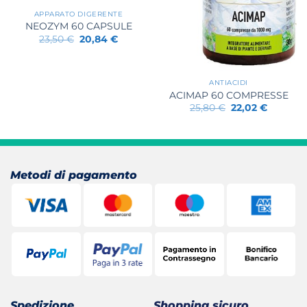
APPARATO DIGERENTE
NEOZYM 60 CAPSULE
Il
Il
23,50
€
20,84
€
prezzo
prezzo
originale
attuale
era:
è:
23,50 €.
20,84 €.
ANTIACIDI
ACIMAP 60 COMPRESSE
Il
Il
25,80
€
22,02
€
prezzo
prezzo
originale
attuale
era:
è:
25,80 €.
22,02 €.
Metodi di pagamento
Spedizione
Shopping sicuro