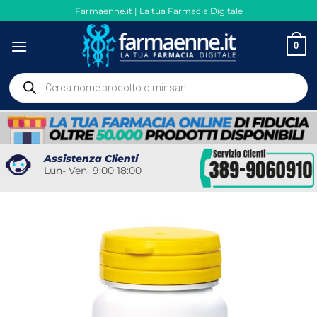
Salta
Farmaenne.it | La tua Farmacia Digitale
ai
contenuti
0
Ricerca
prodotti
Assistenza Clienti
Lun- Ven 9:00 18:00