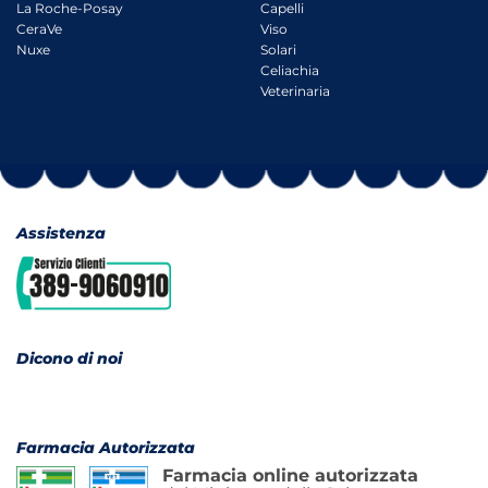
La Roche-Posay
Capelli
CeraVe
Viso
Nuxe
Solari
Celiachia
Veterinaria
Assistenza
Dicono di noi
Farmacia Autorizzata
Farmacia online autorizzata