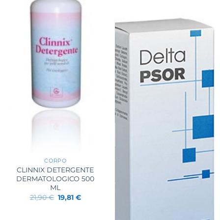
+
CORPO
CLINNIX DETERGENTE
DERMATOLOGICO 500
ML
Il
Il
21,90
€
19,81
€
prezzo
prezzo
originale
attuale
era:
è: