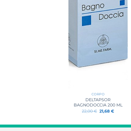
21,90 €.
19,81 €.
+
CORPO
DELTAPSOR
BAGNODOCCIA 200 ML
Il
Il
22,00
€
21,68
€
prezzo
prezzo
originale
attuale
era:
è:
22,00 €.
21,68 €.