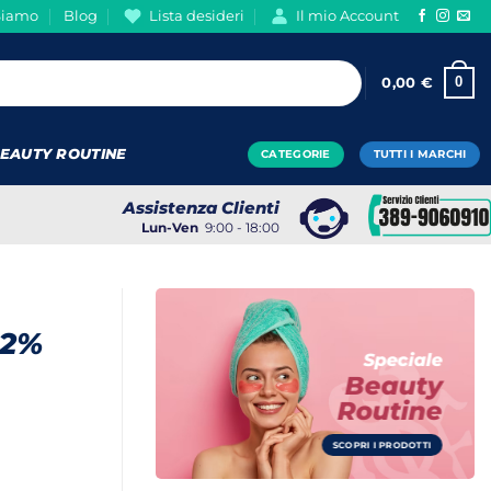
Siamo
Blog
Lista desideri
Il mio Account
0
0,00
€
EAUTY ROUTINE
CATEGORIE
TUTTI I MARCHI
Assistenza Clienti
Lun-Ven
9:00 - 18:00
92%
Speciale
Beauty
Routine
SCOPRI I PRODOTTI