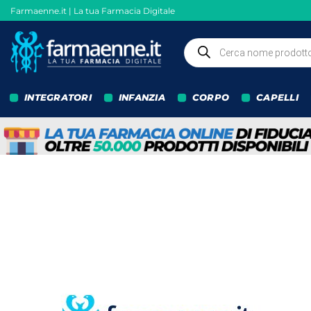
Salta
Farmaenne.it | La tua Farmacia Digitale
ai
contenuti
Ricerca
prodotti
INTEGRATORI
INFANZIA
CORPO
CAPELLI