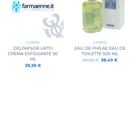
+
+
CORPO
CORPO
DELTAPSOR URTO
EAU DE PHILAE EAU DE
CREMA ESFOLIANTE 50
TOILETTE 500 ML
ML
Il
Il
60,00
€
38,49
€
prezzo
prezzo
29,59
€
originale
attuale
era:
è:
60,00 €.
38,49 €.