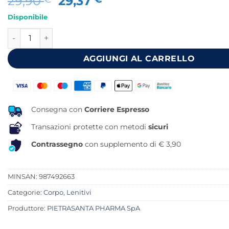
Il
Il
29,90
29,37
prezzo
prezzo
Disponibile
originale
attuale
MASTER-AID SPORT ARNICA 92% GEL 500 ML quantità
era:
è:
29,90 €.
29,37 €.
AGGIUNGI AL CARRELLO
Consegna con
Corriere Espresso
Transazioni protette con metodi
sicuri
Contrassegno
con supplemento di € 3,90
MINSAN:
987492663
Categorie:
Corpo
,
Lenitivi
Produttore:
PIETRASANTA PHARMA SpA