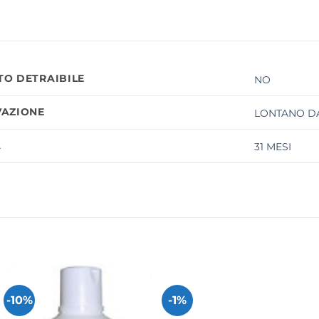
O DETRAIBILE
NO
AZIONE
LONTANO DA
À
31 MESI
-10%
-1%