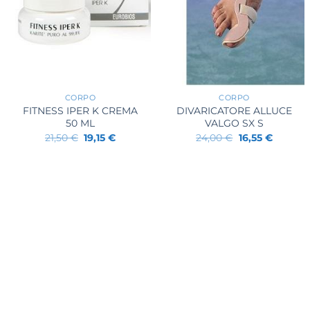
+
+
CORPO
CORPO
FITNESS IPER K CREMA
DIVARICATORE ALLUCE
50 ML
VALGO SX S
Il
Il
Il
Il
21,50
€
19,15
€
24,00
€
16,55
€
prezzo
prezzo
prezzo
prezzo
originale
attuale
originale
attuale
era:
è:
era:
è:
21,50 €.
19,15 €.
24,00 €.
16,55 €.