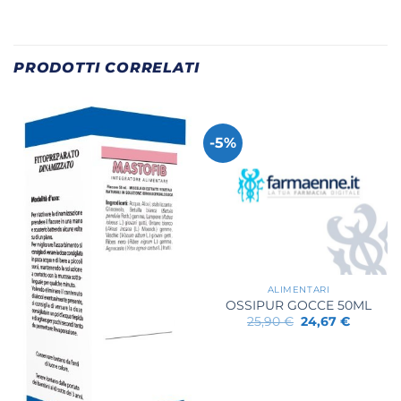
PRODOTTI CORRELATI
-5%
ALIMENTARI
OSSIPUR GOCCE 50ML
Il
Il
25,90
€
24,67
€
prezzo
prezzo
originale
attuale
era:
è:
25,90 €.
24,67 €.