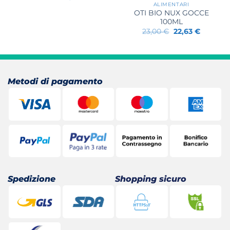
prezzo
prezzo
ALIMENTARI
originale
attuale
OTI BIO NUX GOCCE
era:
è:
100ML
24,50 €.
20,34 €.
Il
Il
23,00
€
22,63
€
prezzo
prezzo
originale
attuale
era:
è:
23,00 €.
22,63 €.
Metodi di pagamento
Spedizione
Shopping sicuro