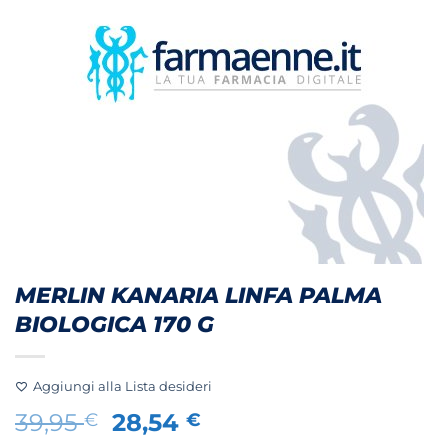
MERLIN KANARIA LINFA PALMA
BIOLOGICA 170 G
Aggiungi alla Lista desideri
Il
Il
39,95
28,54
€
€
prezzo
prezzo