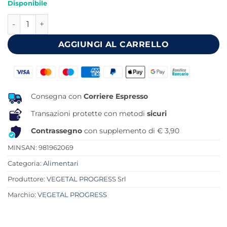
Disponibile
originale
attuale
MERLIN KANARIA LINFA PALMA BIOLOGICA 170 G quantità
era:
è:
39,95 €.
28,54 €.
AGGIUNGI AL CARRELLO
Consegna con
Corriere Espresso
Transazioni protette con metodi
sicuri
Contrassegno
con supplemento di € 3,90
MINSAN:
981962069
Categoria:
Alimentari
Produttore:
VEGETAL PROGRESS Srl
Marchio:
VEGETAL PROGRESS