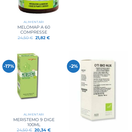
originale
attuale
era:
è:
22,50 €.
19,47 €.
ALIMENTARI
MELOMAP A 60
COMPRESSE
Il
Il
24,50
€
21,82
€
prezzo
prezzo
originale
attuale
era:
è:
24,50 €.
21,82 €.
-17%
-2%
ALIMENTARI
MERISTEMO 9 DIGE
100ML
Il
Il
24,50
€
20,34
€