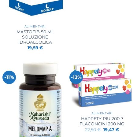
ALIMENTARI
MASTOFIB 50 ML
SOLUZIONE
IDROALCOLICA
19,59
€
-11%
-13%
ALIMENTARI
HAPPETY PIU 200 7
FLACONCINI 200 MG
Il
Il
22,50
€
19,47
€
prezzo
prezzo