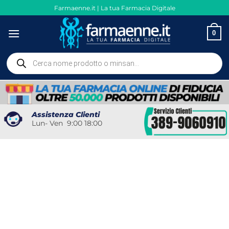
Salta
Farmaenne.it | La tua Farmacia Digitale
ai
contenuti
0
Ricerca
prodotti
Assistenza Clienti
Lun- Ven 9:00 18:00