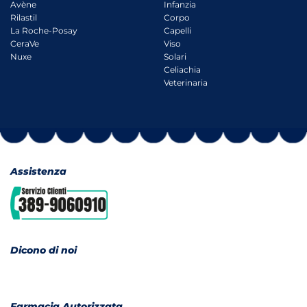
Avène
Infanzia
Rilastil
Corpo
La Roche-Posay
Capelli
CeraVe
Viso
Nuxe
Solari
Celiachia
Veterinaria
Assistenza
Dicono di noi
Farmacia Autorizzata