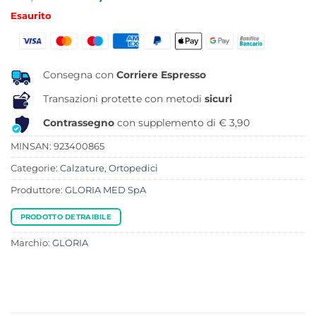
prezzo
prezzo
Esaurito
originale
attuale
era:
è:
33,50 €.
23,69 €.
Consegna con
Corriere Espresso
Transazioni protette con metodi
sicuri
Contrassegno
con supplemento di € 3,90
MINSAN:
923400865
Categorie:
Calzature
,
Ortopedici
Produttore:
GLORIA MED SpA
PRODOTTO DETRAIBILE
Marchio:
GLORIA