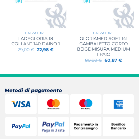
CALZATURE
CALZATURE
LADYGLORIA 18
GLORIAMED SOFT 141
COLLANT 140 DAINO 1
GAMBALETTO CORTO
BEIGE MISURA MEDIUM
Il
Il
29,00
€
22,98
€
prezzo
prezzo
1 PAIO
originale
attuale
Il
Il
80,00
€
60,87
€
era:
è:
prezzo
prezzo
29,00 €.
22,98 €.
originale
attuale
era:
è:
80,00 €.
60,87 €.
Metodi di pagamento