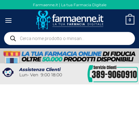
Salta
Farmaenne.it | La tua Farmacia Digitale
ai
contenuti
0
Ricerca
prodotti
Assistenza Clienti
Lun- Ven 9:00 18:00