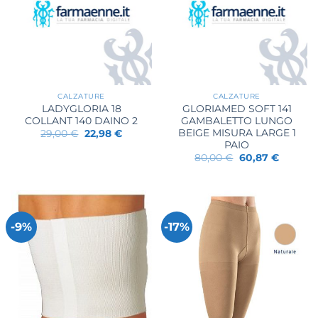
CALZATURE
CALZATURE
LADYGLORIA 18
GLORIAMED SOFT 141
COLLANT 140 DAINO 2
GAMBALETTO LUNGO
BEIGE MISURA LARGE 1
Il
Il
29,00
€
22,98
€
prezzo
prezzo
PAIO
originale
attuale
Il
Il
80,00
€
60,87
€
era:
è:
prezzo
prezzo
29,00 €.
22,98 €.
originale
attuale
era:
è:
80,00 €.
60,87 €.
-9%
-17%