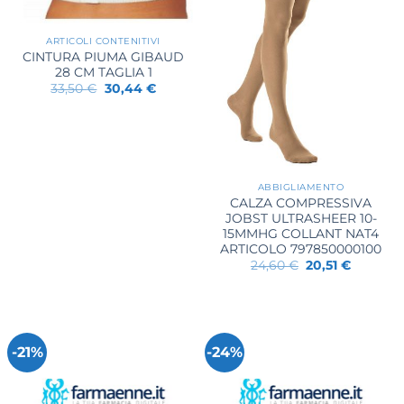
ARTICOLI CONTENITIVI
CINTURA PIUMA GIBAUD
28 CM TAGLIA 1
Il
Il
33,50
€
30,44
€
prezzo
prezzo
originale
attuale
era:
è:
33,50 €.
30,44 €.
ABBIGLIAMENTO
CALZA COMPRESSIVA
JOBST ULTRASHEER 10-
15MMHG COLLANT NAT4
ARTICOLO 797850000100
Il
Il
24,60
€
20,51
€
prezzo
prezzo
originale
attuale
era:
è:
24,60 €.
20,51 €.
-21%
-24%