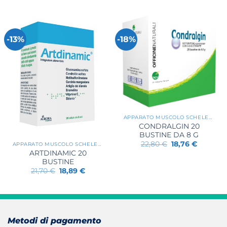
-13%
-18%
APPARATO MUSCOLO SCHELETRICO
CONDRALGIN 20
BUSTINE DA 8 G
Il
Il
22,80
€
18,76
€
APPARATO MUSCOLO SCHELETRICO
prezzo
prezzo
ARTDINAMIC 20
originale
attuale
BUSTINE
era:
è:
22,80 €.
18,76 €.
Il
Il
21,70
€
18,89
€
prezzo
prezzo
originale
attuale
era:
è:
21,70 €.
18,89 €.
Metodi di pagamento