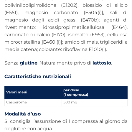
polivinilpolipirrolidone (E1202), biossido di silicio
(E551), magnesio carbonato (E504(i)], sali di
magnesio degli acidi grassi (E470b); agenti di
rivestimento: idrossipropilmetilcellulosa (E464),
carbonato di calcio (E170), isomalto (E953), cellulosa
microcristallina ]E460 (i)]; amido di mais, trigliceridi a
media catena; colorante: riboflavina E1010(i).
Senza
glutine
. Naturalmente privo di
lattosio
.
Caratteristiche nutrizionali
per dose
Valori medi
(1 compressa)
Casperome
500 mg
Modalità d’uso
Si consiglia l’assunzione di 1 compressa al giorno da
deglutire con acqua.