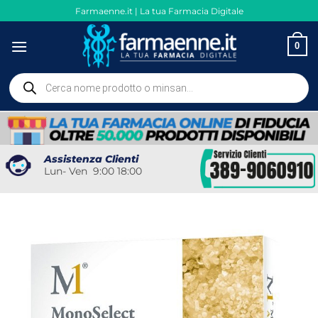
Salta
Farmaenne.it | La tua Farmacia Digitale
ai
contenuti
0
Ricerca
prodotti
Assistenza Clienti
Lun- Ven 9:00 18:00