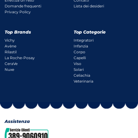
Effettua un reso
Contatti
Domande frequenti
Lista dei desideri
Privacy Policy
Top Brands
Top Categorie
Vichy
Integratori
Avène
Infanzia
Rilastil
Corpo
La Roche-Posay
Capelli
CeraVe
Viso
Nuxe
Solari
Celiachia
Veterinaria
Assistenza