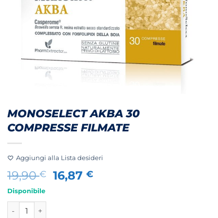
MONOSELECT AKBA 30
COMPRESSE FILMATE
Aggiungi alla Lista desideri
Il
Il
19,90
16,87
€
€
prezzo
prezzo
Disponibile
originale
attuale
MONOSELECT AKBA 30 COMPRESSE FILMATE quantità
era:
è: