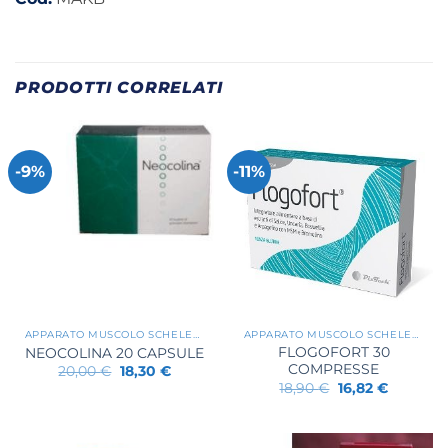
PRODOTTI CORRELATI
-9%
-11%
APPARATO MUSCOLO SCHELETRICO
APPARATO MUSCOLO SCHELETRICO
FLOGOFORT 30
NEOCOLINA 20 CAPSULE
COMPRESSE
Il
Il
20,00
€
18,30
€
prezzo
prezzo
Il
Il
18,90
€
16,82
€
originale
attuale
prezzo
prezzo
era:
è:
originale
attuale
20,00 €.
18,30 €.
era:
è:
18,90 €.
16,82 €.