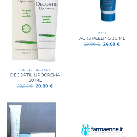
VISO
AG 15 PEELING 30 ML
Il
Il
29,80
€
24,68
€
prezzo
prezzo
originale
attuale
era:
è:
29,80 €.
24,68 €.
TONICI / IDRATANTI
DECORTIL LIPOCREMA
50 ML
Il
Il
22,90
€
20,80
€
prezzo
prezzo
originale
attuale
era:
è:
22,90 €.
20,80 €.