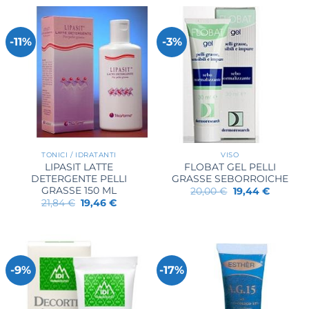
-11%
-3%
TONICI / IDRATANTI
VISO
LIPASIT LATTE
FLOBAT GEL PELLI
DETERGENTE PELLI
GRASSE SEBORROICHE
GRASSE 150 ML
Il
Il
20,00
€
19,44
€
prezzo
prezzo
Il
Il
21,84
€
19,46
€
originale
attuale
prezzo
prezzo
era:
è:
originale
attuale
20,00 €.
19,44 €.
era:
è:
21,84 €.
19,46 €.
-9%
-17%