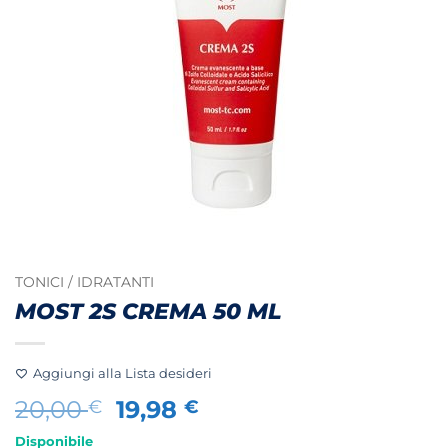
TONICI / IDRATANTI
MOST 2S CREMA 50 ML
Aggiungi alla Lista desideri
Il
Il
20,00
19,98
€
€
prezzo
prezzo
Disponibile