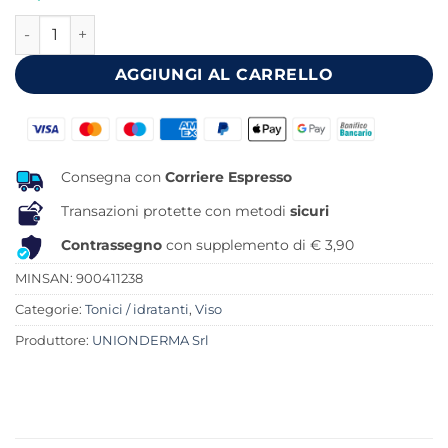
originale
attuale
MOST 2S CREMA 50 ML quantità
era:
è:
20,00 €.
19,98 €.
AGGIUNGI AL CARRELLO
Consegna con
Corriere Espresso
Transazioni protette con metodi
sicuri
Contrassegno
con supplemento di € 3,90
MINSAN:
900411238
Categorie:
Tonici / idratanti
,
Viso
Produttore:
UNIONDERMA Srl