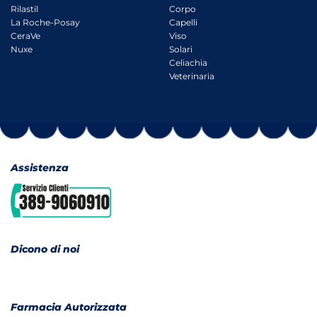
Rilastil
Corpo
La Roche-Posay
Capelli
CeraVe
Viso
Nuxe
Solari
Celiachia
Veterinaria
Assistenza
Dicono di noi
Farmacia Autorizzata