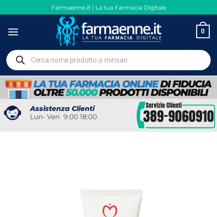
Salta
Farmaenne.it | La tua Farmacia Digitale
ai
contenuti
0
Ricerca
prodotti
Assistenza Clienti
Lun- Ven 9:00 18:00