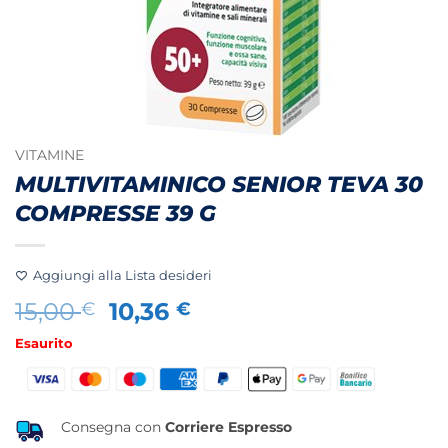
VITAMINE
MULTIVITAMINICO SENIOR TEVA 30
COMPRESSE 39 G
Aggiungi alla Lista desideri
Il
Il
15,00
10,36
€
€
prezzo
prezzo
Esaurito
originale
attuale
era:
è:
15,00 €.
10,36 €.
Consegna con
Corriere Espresso