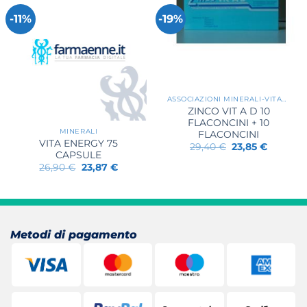
-11%
-19%
ASSOCIAZIONI MINERALI-VITAMINE
ZINCO VIT A D 10
FLACONCINI + 10
MINERALI
FLACONCINI
VITA ENERGY 75
Il
Il
29,40
€
23,85
€
CAPSULE
prezzo
prezzo
originale
attuale
Il
Il
26,90
€
23,87
€
era:
è:
prezzo
prezzo
29,40 €.
23,85 €.
originale
attuale
era:
è:
26,90 €.
23,87 €.
Metodi di pagamento