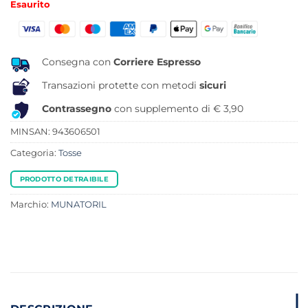
Esaurito
originale
attuale
era:
è:
15,90 €.
13,09 €.
Consegna con
Corriere Espresso
Transazioni protette con metodi
sicuri
Contrassegno
con supplemento di € 3,90
MINSAN:
943606501
Categoria:
Tosse
PRODOTTO DETRAIBILE
Marchio:
MUNATORIL