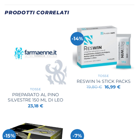
PRODOTTI CORRELATI
-14%
TOSSE
RESWIN 14 STICK PACKS
Il
Il
19,80
€
16,99
€
TOSSE
prezzo
prezzo
PREPARATO AL PINO
originale
attuale
era:
è:
SILVESTRE 150 ML DI LEO
19,80 €.
16,99 €.
23,18
€
-15%
-7%