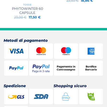
Il
Il
23,50
€
18,86
€
prezzo
prezzo
TOSSE
originale
attuale
PHYTOWINTER 60
era:
è:
23,50 €.
18,86 €.
CAPSULE
Il
Il
23,00
€
17,50
€
prezzo
prezzo
originale
attuale
era:
è:
23,00 €.
17,50 €.
Metodi di pagamento
Spedizione
Shopping sicuro