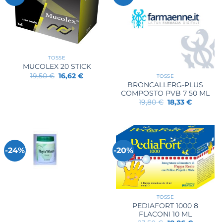
TOSSE
MUCOLEX 20 STICK
Il
Il
19,50
€
16,62
€
TOSSE
prezzo
prezzo
BRONCALLERG-PLUS
originale
attuale
COMPOSTO PVB 7 50 ML
era:
è:
19,50 €.
16,62 €.
Il
Il
19,80
€
18,33
€
prezzo
prezzo
originale
attuale
era:
è:
19,80 €.
18,33 €.
-24%
-20%
TOSSE
PEDIAFORT 1000 8
FLACONI 10 ML