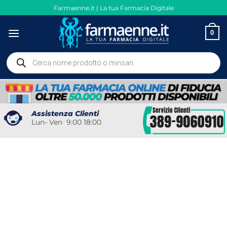
Salta
Farmaenne.it | La tua Farmacia Digitale
ai
contenuti
0
Ricerca
prodotti
Assistenza Clienti
Lun- Ven 9:00 18:00