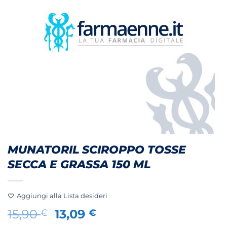
MUNATORIL SCIROPPO TOSSE
SECCA E GRASSA 150 ML
Aggiungi alla Lista desideri
Il
Il
15,90
13,09
€
€
prezzo
prezzo