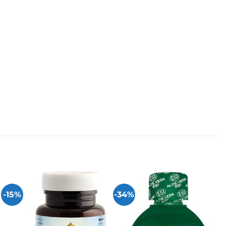
-15%
-34%