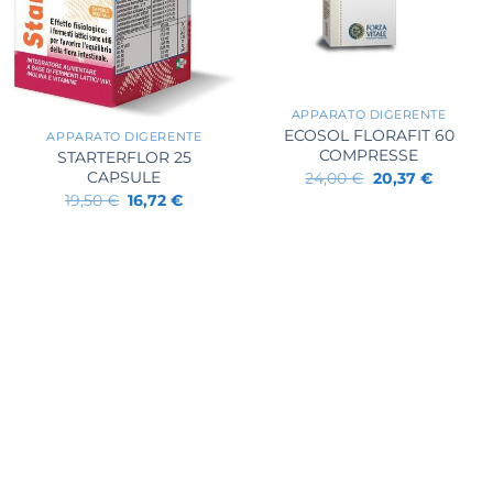
+
+
APPARATO DIGERENTE
ECOSOL FLORAFIT 60
APPARATO DIGERENTE
COMPRESSE
STARTERFLOR 25
Il
Il
CAPSULE
24,00
€
20,37
€
prezzo
prezzo
Il
Il
19,50
€
16,72
€
originale
attuale
prezzo
prezzo
era:
è:
originale
attuale
24,00 €.
20,37 €.
era:
è:
19,50 €.
16,72 €.