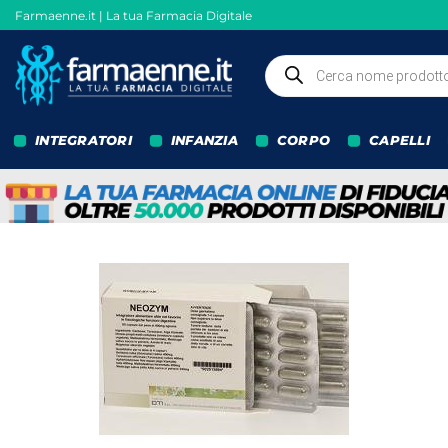
Salta
Farmaenne.it | La tua Farmacia Digitale
ai
contenuti
Ricerca
prodotti
INTEGRATORI
INFANZIA
CORPO
CAPELLI