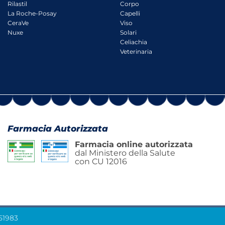
Rilastil
Corpo
La Roche-Posay
Capelli
CeraVe
Viso
Nuxe
Solari
Celiachia
Veterinaria
Farmacia Autorizzata
Farmacia online autorizzata
dal Ministero della Salute
con CU 12016
451983