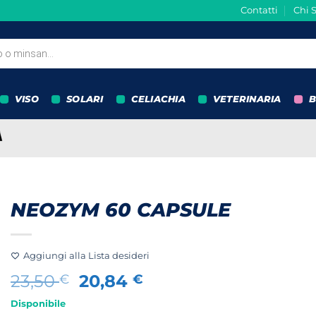
Contatti
Chi 
VISO
SOLARI
CELIACHIA
VETERINARIA
B
NEOZYM 60 CAPSULE
Aggiungi alla Lista desideri
Il
Il
23,50
20,84
€
€
prezzo
prezzo
Disponibile
originale
attuale