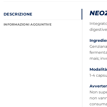
NEO
DESCRIZIONE
Integrato
INFORMAZIONI AGGIUNTIVE
digestive
Ingredie
Genziana 
fermentat
mais; inv
Modalità
1-4 capsu
Avverte
Non super
non vanno
consumare