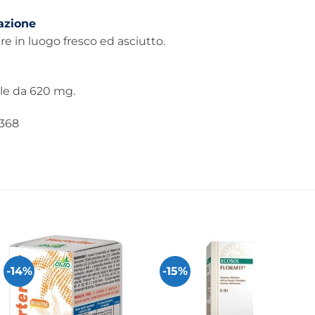
azione
e in luogo fresco ed asciutto.
le da 620 mg.
368
-14%
-15%