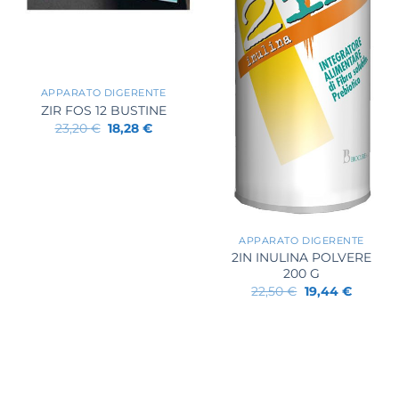
+
APPARATO DIGERENTE
ZIR FOS 12 BUSTINE
Il
Il
23,20
€
18,28
€
prezzo
prezzo
originale
attuale
era:
è:
23,20 €.
18,28 €.
+
APPARATO DIGERENTE
2IN INULINA POLVERE
200 G
Il
Il
22,50
€
19,44
€
prezzo
prezzo
originale
attuale
era:
è:
22,50 €.
19,44 €.