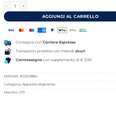
NEOZYM 60 CAPSULE quantità
era:
è:
23,50 €.
20,84 €.
AGGIUNGI AL CARRELLO
Consegna con
Corriere Espresso
Transazioni protette con metodi
sicuri
Contrassegno
con supplemento di € 3,90
MINSAN:
902513884
Categoria:
Apparato digerente
Marchio:
OTI