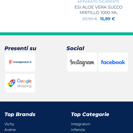
APPARATO DIGERENTE
ESI ALOE VERA SUCCO
MIRTILLO 1000 ML
Il
Il
23,90
€
15,89
€
prezzo
prezzo
originale
attuale
era:
è:
23,90 €.
15,89 €.
Presenti su
Social
Top Brands
Top Categorie
Vichy
Integratori
Avène
Infanzia