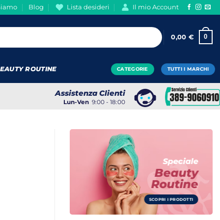
Siamo
Blog
Lista desideri
Il mio Account
0
0,00
€
EAUTY ROUTINE
CATEGORIE
TUTTI I MARCHI
Assistenza Clienti
Lun-Ven
9:00 - 18:00
Speciale
Beauty
Routine
SCOPRI I PRODOTTI