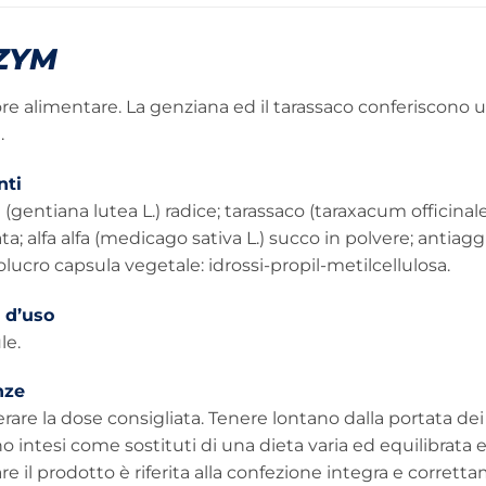
ZYM
re alimentare. La genziana ed il tarassaco conferiscono un
.
nti
(gentiana lutea L.) radice; tarassaco (taraxacum officina
a; alfa alfa (medicago sativa L.) succo in polvere; anti
olucro capsula vegetale: idrossi-propil-metilcellulosa.
 d’uso
le.
nze
are la dose consigliata. Tenere lontano dalla portata dei b
 intesi come sostituti di una dieta varia ed equilibrata e 
 il prodotto è riferita alla confezione integra e corrett