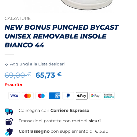
CALZATURE
NEW BONUS PUNCHED BYCAST
UNISEX REMOVABLE INSOLE
BIANCO 44
Aggiungi alla Lista desideri
Il
Il
69,00
65,73
€
€
prezzo
prezzo
Esaurito
originale
attuale
era:
è:
69,00 €.
65,73 €.
Consegna con
Corriere Espresso
Transazioni protette con metodi
sicuri
Contrassegno
con supplemento di € 3,90