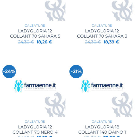
CALZATURE
CALZATURE
LADYGLORIA 12
LADYGLORIA 12
COLLANT 70 SAHARA 5
COLLANT 70 SAHARA 3
Il
Il
Il
Il
24,30
€
18,26
€
24,30
€
18,39
€
prezzo
prezzo
prezzo
prezzo
originale
attuale
originale
attuale
era:
è:
era:
è:
24,30 €.
18,26 €.
24,30 €.
18,39 €.
-24%
-21%
CALZATURE
CALZATURE
LADYGLORIA 12
LADYGLORIA 18
COLLANT 70 NERO 4
COLLANT 140 DAINO 1