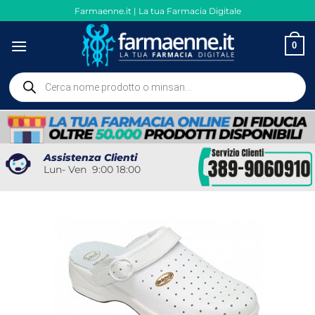
Salta
Farmaenne.it | La tua Farmacia Digitale
ai
contenuti
0
Ricerca
prodotti
Assistenza Clienti
Lun- Ven 9:00 18:00