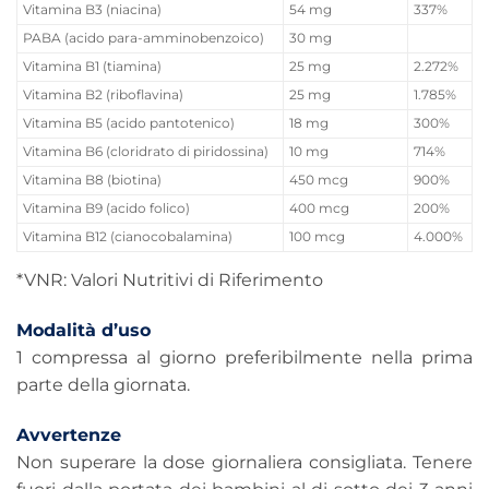
Vitamina B3 (niacina)
54 mg
337%
PABA (acido para-amminobenzoico)
30 mg
Vitamina B1 (tiamina)
25 mg
2.272%
Vitamina B2 (riboflavina)
25 mg
1.785%
Vitamina B5 (acido pantotenico)
18 mg
300%
Vitamina B6 (cloridrato di piridossina)
10 mg
714%
Vitamina B8 (biotina)
450 mcg
900%
Vitamina B9 (acido folico)
400 mcg
200%
Vitamina B12 (cianocobalamina)
100 mcg
4.000%
*VNR: Valori Nutritivi di Riferimento
Modalità d’uso
1 compressa al giorno preferibilmente nella prima
parte della giornata.
Avvertenze
Non superare la dose giornaliera consigliata. Tenere