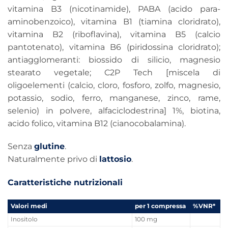
vitamina B3 (nicotinamide), PABA (acido para-
aminobenzoico), vitamina B1 (tiamina cloridrato),
vitamina B2 (riboflavina), vitamina B5 (calcio
pantotenato), vitamina B6 (piridossina cloridrato);
antiagglomeranti: biossido di silicio, magnesio
stearato vegetale; C2P Tech [miscela di
oligoelementi (calcio, cloro, fosforo, zolfo, magnesio,
potassio, sodio, ferro, manganese, zinco, rame,
selenio) in polvere, alfaciclodestrina] 1%, biotina,
acido folico, vitamina B12 (cianocobalamina).
Senza
glutine
.
Naturalmente privo di
lattosio
.
Caratteristiche nutrizionali
Valori medi
per 1 compressa
%VNR*
Inositolo
100 mg