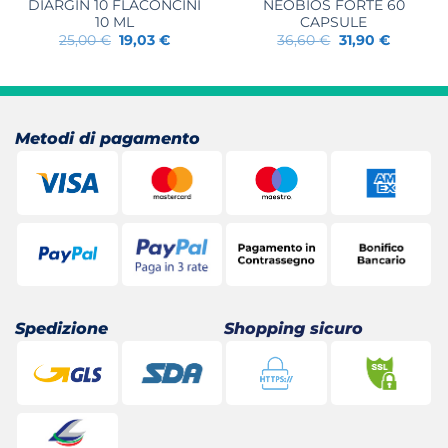
DIARGIN 10 FLACONCINI
NEOBIOS FORTE 60
10 ML
CAPSULE
Il
Il
Il
Il
25,00
€
19,03
€
36,60
€
31,90
€
prezzo
prezzo
prezzo
prezzo
originale
attuale
originale
attuale
era:
è:
era:
è:
25,00 €.
19,03 €.
36,60 €.
31,90 €.
Metodi di pagamento
Spedizione
Shopping sicuro