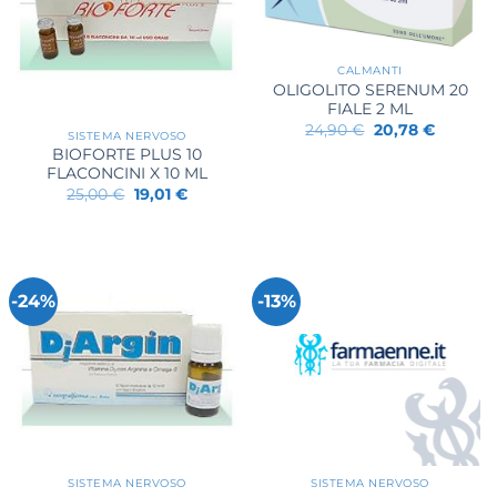
CALMANTI
OLIGOLITO SERENUM 20
FIALE 2 ML
Il
Il
24,90
€
20,78
€
SISTEMA NERVOSO
prezzo
prezzo
BIOFORTE PLUS 10
originale
attuale
era:
è:
FLACONCINI X 10 ML
24,90 €.
20,78 €.
Il
Il
25,00
€
19,01
€
prezzo
prezzo
originale
attuale
era:
è:
25,00 €.
19,01 €.
-24%
-13%
SISTEMA NERVOSO
SISTEMA NERVOSO