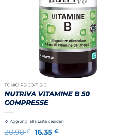
TONICI PSICO/FISICI
NUTRIVA VITAMINE B 50
COMPRESSE
Aggiungi alla Lista desideri
Il
Il
20,90
16,35
€
€