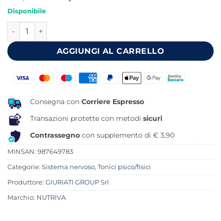
prezzo
prezzo
Disponibile
originale
attuale
NUTRIVA VITAMINE B 50 COMPRESSE quantità
era:
è:
20,90 €.
16,35 €.
AGGIUNGI AL CARRELLO
Consegna con
Corriere Espresso
Transazioni protette con metodi
sicuri
Contrassegno
con supplemento di € 3,90
MINSAN:
987649783
Categorie:
Sistema nervoso
,
Tonici psico/fisici
Produttore:
GIURIATI GROUP Srl
Marchio:
NUTRIVA