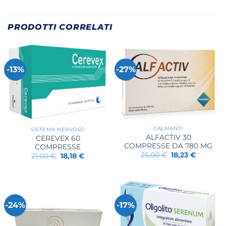
PRODOTTI CORRELATI
-13%
-27%
CALMANTI
SISTEMA NERVOSO
ALFACTIV 30
CEREVEX 60
COMPRESSE DA 780 MG
COMPRESSE
Il
Il
25,00
€
18,23
€
Il
Il
21,00
€
18,18
€
prezzo
prezzo
prezzo
prezzo
originale
attuale
originale
attuale
era:
è:
era:
è:
25,00 €.
18,23 €.
21,00 €.
18,18 €.
-24%
-17%