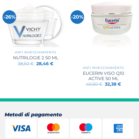
28,00 €.
23,76 €.
49,00 €.
41,11 €.
-26%
-20%
ANTI INVECCHIAMENTO
NUTRILOGIE 2 50 ML
Il
Il
38,50
€
28,46
€
prezzo
prezzo
ANTI INVECCHIAMENTO
originale
attuale
EUCERIN VISO Q10
era:
è:
ACTIVE 50 ML
38,50 €.
28,46 €.
Il
Il
40,50
€
32,38
€
prezzo
prezzo
originale
attuale
era:
è:
40,50 €.
32,38 €.
Metodi di pagamento