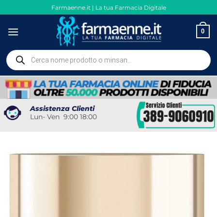
Salta
Farmaenne.it | La tua Farmacia Digitale
ai
contenuti
0
Ricerca
prodotti
Assistenza Clienti
Lun- Ven 9:00 18:00