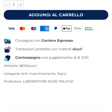
NUXE NUXURIANCE ULTRA CREMA NOTTE ANTI ETA' GLOBAL
era:
è:
67,00 €.
47,73 €.
AGGIUNGI AL CARRELLO
Consegna con
Corriere Espresso
Transazioni protette con metodi
sicuri
Contrassegno
con supplemento di € 3,90
MINSAN:
987654441
Categorie:
Anti invecchiamento
,
Topici
Produttore:
LABORATOIRE NUXE ITALIA Srl