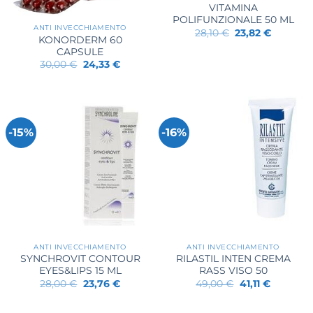
VITAMINA
POLIFUNZIONALE 50 ML
ANTI INVECCHIAMENTO
Il
Il
28,10
€
23,82
€
KONORDERM 60
prezzo
prezzo
originale
attuale
CAPSULE
era:
è:
Il
Il
30,00
€
24,33
€
28,10 €.
23,82 €.
prezzo
prezzo
originale
attuale
era:
è:
30,00 €.
24,33 €.
-15%
-16%
ANTI INVECCHIAMENTO
ANTI INVECCHIAMENTO
SYNCHROVIT CONTOUR
RILASTIL INTEN CREMA
EYES&LIPS 15 ML
RASS VISO 50
Il
Il
Il
Il
28,00
€
23,76
€
49,00
€
41,11
€
prezzo
prezzo
prezzo
prezzo
originale
attuale
originale
attuale
era:
è:
era:
è: