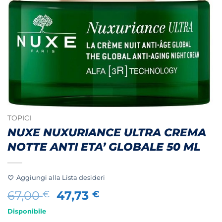
TOPICI
NUXE NUXURIANCE ULTRA CREMA
NOTTE ANTI ETA’ GLOBALE 50 ML
Aggiungi alla Lista desideri
Il
Il
67,00
47,73
€
€
prezzo
prezzo
Disponibile
originale
attuale