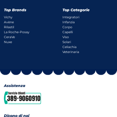
Top Brands
Top Categorie
Vichy
Integratori
Avène
Infanzia
Rilastil
Corpo
La Roche-Posay
Capelli
CeraVe
Viso
Nuxe
Solari
Celiachia
Veterinaria
Assistenza
Dicono di noi