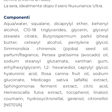
La sera, idealmente dopo il siero Nuxuriance Ultra.
Componenti
Aqua/water, squalane, dicaprylyl ether, behenyl
alcohol, C10-18 triglycerides, glycerin, glyceryl
stearate citrate, Butyrospermum parkii (shea)
butter, cetearyl alcohol, pentylene glycol,
Simmondsia chinensis (jojoba) seed oil,
parfum/fragrance, Persea gratissima (avocado) oil,
sodium stearoyl glutamate, xanthan gum,
ethylhexylglycerin, 1,2- hexanediol, caprylyl glycol,
hyaluronic acid, Rosa canina fruit oil, sodium
gluconate, Medicago sativa (alfalfa) extract,
Sphingomonas ferment extract, citric acid,
Hemerocallis fulva extract, tocopherol, linalool,
coumarin, hydroxycitronellal, geraniol, citronellol.
[N5701/A]