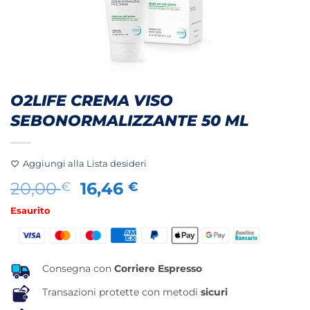
O2LIFE CREMA VISO
SEBONORMALIZZANTE 50 ML
Aggiungi alla Lista desideri
Il
Il
20,00
16,46
€
€
prezzo
prezzo
Esaurito
originale
attuale
era:
è:
20,00 €.
16,46 €.
Consegna con
Corriere Espresso
Transazioni protette con metodi
sicuri