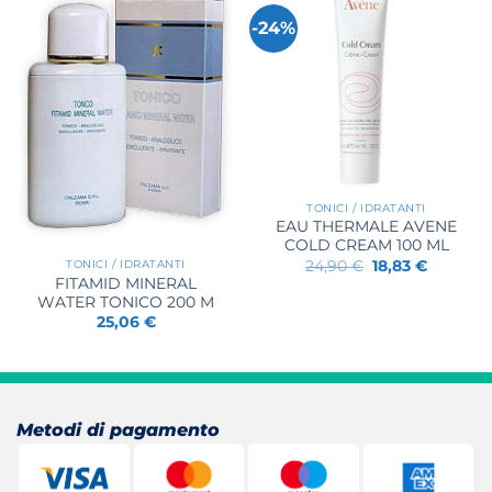
-24%
TONICI / IDRATANTI
EAU THERMALE AVENE
COLD CREAM 100 ML
Il
Il
24,90
€
18,83
€
TONICI / IDRATANTI
prezzo
prezzo
FITAMID MINERAL
originale
attuale
WATER TONICO 200 M
era:
è:
24,90 €.
18,83 €.
25,06
€
Metodi di pagamento