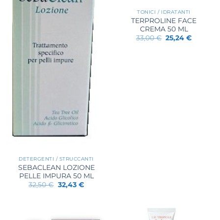
TONICI / IDRATANTI
TERPROLINE FACE
CREMA 50 ML
Il
Il
33,00
€
25,24
€
prezzo
prezzo
originale
attuale
era:
è:
33,00 €.
25,24 €.
DETERGENTI / STRUCCANTI
SEBACLEAN LOZIONE
PELLE IMPURA 50 ML
Il
Il
32,50
€
32,43
€
prezzo
prezzo
originale
attuale
era:
è:
32,50 €.
32,43 €.