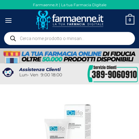
Salta
Farmaenne.it | La tua Farmacia Digitale
ai
contenuti
0
Ricerca
prodotti
Assistenza Clienti
Lun- Ven 9:00 18:00