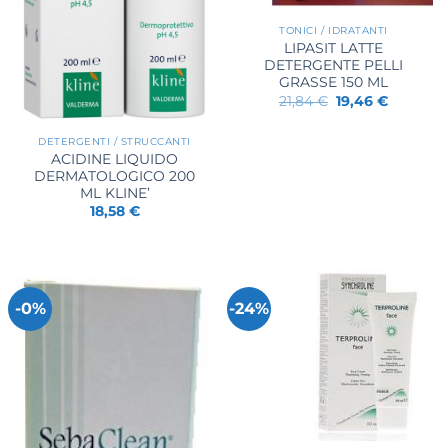
TONICI / IDRATANTI
LIPASIT LATTE
DETERGENTE PELLI
GRASSE 150 ML
Il
Il
21,84
€
19,46
€
prezzo
prezzo
originale
attuale
era:
è:
DETERGENTI / STRUCCANTI
21,84 €.
19,46 €.
ACIDINE LIQUIDO
DERMATOLOGICO 200
ML KLINE’
18,58
€
-0%
-24%