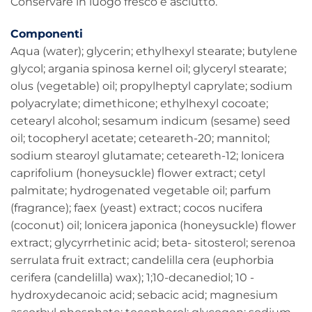
Conservare in luogo fresco e asciutto.
Componenti
Aqua (water); glycerin; ethylhexyl stearate; butylene
glycol; argania spinosa kernel oil; glyceryl stearate;
olus (vegetable) oil; propylheptyl caprylate; sodium
polyacrylate; dimethicone; ethylhexyl cocoate;
cetearyl alcohol; sesamum indicum (sesame) seed
oil; tocopheryl acetate; ceteareth-20; mannitol;
sodium stearoyl glutamate; ceteareth-12; lonicera
caprifolium (honeysuckle) flower extract; cetyl
palmitate; hydrogenated vegetable oil; parfum
(fragrance); faex (yeast) extract; cocos nucifera
(coconut) oil; lonicera japonica (honeysuckle) flower
extract; glycyrrhetinic acid; beta- sitosterol; serenoa
serrulata fruit extract; candelilla cera (euphorbia
cerifera (candelilla) wax); 1;10-decanediol; 10 -
hydroxydecanoic acid; sebacic acid; magnesium