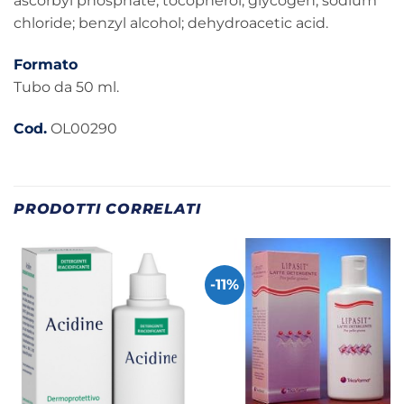
ascorbyl phosphate; tocopherol; glycogen; sodium
chloride; benzyl alcohol; dehydroacetic acid.
Formato
Tubo da 50 ml.
Cod.
OL00290
PRODOTTI CORRELATI
-11%