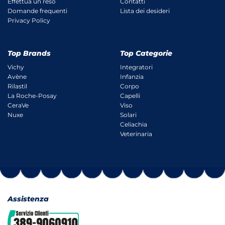
Effettua un reso
Contatti
Domande frequenti
Lista dei desideri
Privacy Policy
Top Brands
Top Categorie
Vichy
Integratori
Avène
Infanzia
Rilastil
Corpo
La Roche-Posay
Capelli
CeraVe
Viso
Nuxe
Solari
Celiachia
Veterinaria
Assistenza