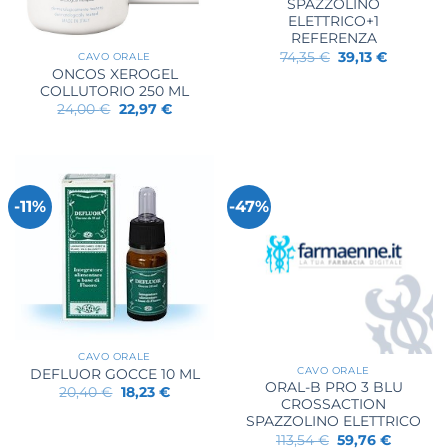
SPAZZOLINO
ELETTRICO+1
REFERENZA
Il
Il
74,35
€
39,13
€
CAVO ORALE
prezzo
prezzo
ONCOS XEROGEL
originale
attuale
COLLUTORIO 250 ML
era:
è:
74,35 €.
39,13 €.
Il
Il
24,00
€
22,97
€
prezzo
prezzo
originale
attuale
era:
è:
24,00 €.
22,97 €.
-11%
-47%
CAVO ORALE
CAVO ORALE
DEFLUOR GOCCE 10 ML
ORAL-B PRO 3 BLU
Il
Il
20,40
€
18,23
€
prezzo
prezzo
CROSSACTION
originale
attuale
SPAZZOLINO ELETTRICO
era:
è:
Il
Il
113,54
€
59,76
€
20,40 €.
18,23 €.