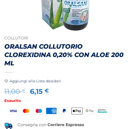
COLLUTORI
ORALSAN COLLUTORIO
CLOREXIDINA 0,20% CON ALOE 200
ML
Aggiungi alla Lista desideri
Il
Il
11,00
6,15
€
€
prezzo
prezzo
Esaurito
originale
attuale
era:
è:
11,00 €.
6,15 €.
Consegna con
Corriere Espresso