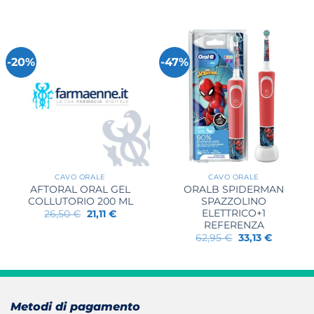
prezzo
prezzo
originale
attuale
era:
è:
113,54 €.
59,76 €.
-20%
-47%
CAVO ORALE
CAVO ORALE
AFTORAL ORAL GEL
ORALB SPIDERMAN
COLLUTORIO 200 ML
SPAZZOLINO
ELETTRICO+1
Il
Il
26,50
€
21,11
€
prezzo
prezzo
REFERENZA
originale
attuale
Il
Il
62,95
€
33,13
€
era:
è:
prezzo
prezzo
26,50 €.
21,11 €.
originale
attuale
era:
è:
62,95 €.
33,13 €.
Metodi di pagamento