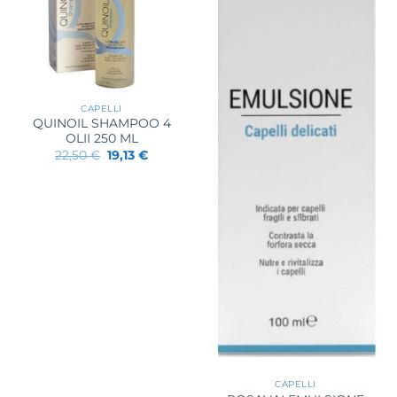
CAPELLI
QUINOIL SHAMPOO 4
OLII 250 ML
Il
Il
22,50
€
19,13
€
prezzo
prezzo
originale
attuale
era:
è:
22,50 €.
19,13 €.
CAPELLI