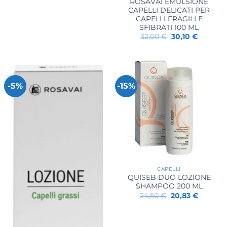
ROSAVAI EMULSIONE
CAPELLI DELICATI PER
CAPELLI FRAGILI E
SFIBRATI 100 ML
Il
Il
32,00
€
30,10
€
prezzo
prezzo
originale
attuale
era:
è:
32,00 €.
30,10 €.
-5%
-15%
CAPELLI
QUISEB DUO LOZIONE
SHAMPOO 200 ML
Il
Il
24,50
€
20,83
€
prezzo
prezzo
originale
attuale
era:
è:
24,50 €.
20,83 €.