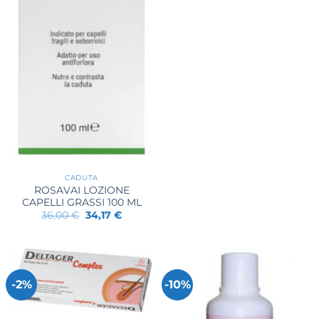
CADUTA
ROSAVAI LOZIONE
CAPELLI GRASSI 100 ML
Il
Il
36,00
€
34,17
€
prezzo
prezzo
originale
attuale
era:
è:
36,00 €.
34,17 €.
-2%
-10%