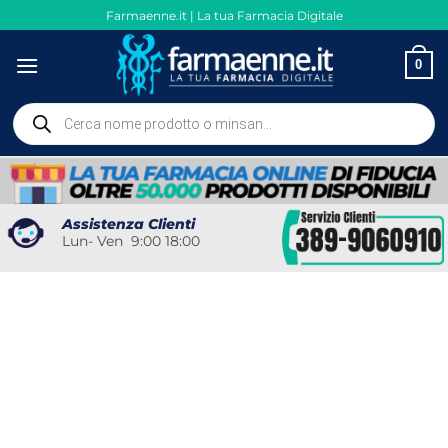
Salta
Farmaenne.it | La tua Farmacia Digitale
ai
contenuti
0
Ricerca
prodotti
Assistenza Clienti
Lun- Ven 9:00 18:00