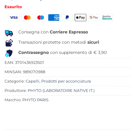
prezzo
prezzo
Esaurito
originale
attuale
era:
è:
17,90 €.
14,99 €.
Consegna con
Corriere Espresso
Transazioni protette con metodi
sicuri
Contrassegno
con supplemento di € 3,90
EAN: 3701436923501
MINSAN:
989070988
Categorie:
Capelli
,
Prodotti per acconciatura
Produttore:
PHYTO (LABORATOIRE NATIVE IT.)
Marchio:
PHYTO PARIS