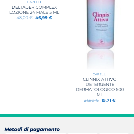
CAPELLI
DELTAGER COMPLEX
LOZIONE 24 FIALE 5 ML
Il
Il
48,00
€
46,99
€
prezzo
prezzo
originale
attuale
era:
è:
48,00 €.
46,99 €.
CAPELLI
CLINNIX ATTIVO
DETERGENTE
DERMATOLOGICO 500
ML
Il
Il
21,90
€
19,71
€
prezzo
prezzo
originale
attuale
era:
è:
21,90 €.
19,71 €.
Metodi di pagamento