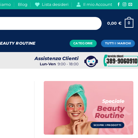
Siamo
Blog
Lista desideri
Il mio Account
0
0,00
€
EAUTY ROUTINE
CATEGORIE
TUTTI I MARCHI
Assistenza Clienti
Lun-Ven
9:00 - 18:00
Speciale
Beauty
Routine
SCOPRI I PRODOTTI