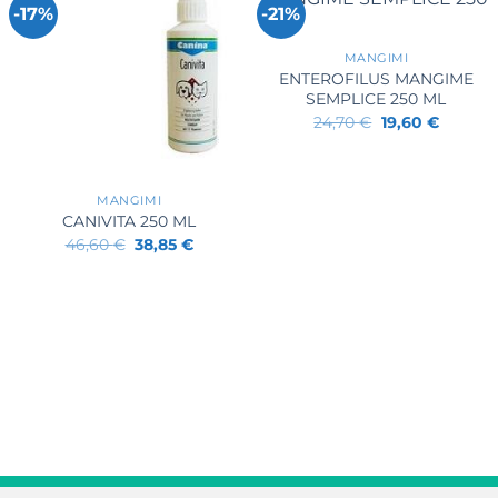
-17%
-21%
+
MANGIMI
ENTEROFILUS MANGIME
SEMPLICE 250 ML
Il
Il
24,70
€
19,60
€
prezzo
prezzo
originale
attuale
+
era:
è:
24,70 €.
19,60 €.
MANGIMI
CANIVITA 250 ML
Il
Il
46,60
€
38,85
€
prezzo
prezzo
originale
attuale
era:
è:
46,60 €.
38,85 €.