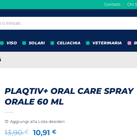
Contatti
Chi 
VISO
SOLARI
CELIACHIA
VETERINARIA
B
PLAQTIV+ ORAL CARE SPRAY
ORALE 60 ML
Aggiungi alla Lista desideri
Il
Il
13,90
10,91
€
€