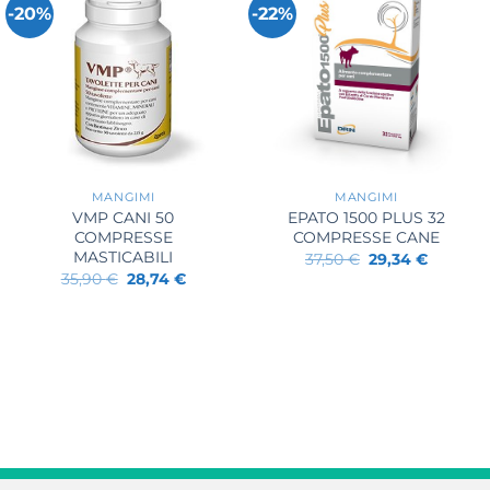
-20%
-22%
+
+
MANGIMI
MANGIMI
VMP CANI 50
EPATO 1500 PLUS 32
COMPRESSE
COMPRESSE CANE
MASTICABILI
Il
Il
37,50
€
29,34
€
prezzo
prezzo
Il
Il
35,90
€
28,74
€
originale
attuale
prezzo
prezzo
era:
è:
originale
attuale
37,50 €.
29,34 €.
era:
è:
35,90 €.
28,74 €.