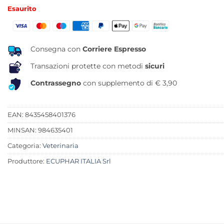
prezzo
prezzo
Esaurito
originale
attuale
era:
è:
13,90 €.
10,91 €.
Consegna con
Corriere Espresso
Transazioni protette con metodi
sicuri
Contrassegno
con supplemento di € 3,90
EAN: 8435458401376
MINSAN:
984635401
Categoria:
Veterinaria
Produttore:
ECUPHAR ITALIA Srl