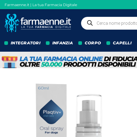
Salta
Farmaenne.it | La tua Farmacia Digitale
ai
contenuti
Ricerca
prodotti
INTEGRATORI
INFANZIA
CORPO
CAPELLI