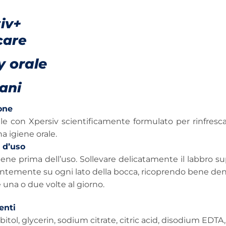
iv+
care
y orale
ani
one
le con Xpersiv scientificamente formulato per rinfrescare
 igiene orale.
 d’uso
ene prima dell’uso. Sollevare delicatamente il labbro su
temente su ogni lato della bocca, ricoprendo bene dent
 una o due volte al giorno.
nti
bitol, glycerin, sodium citrate, citric acid, disodium EDT