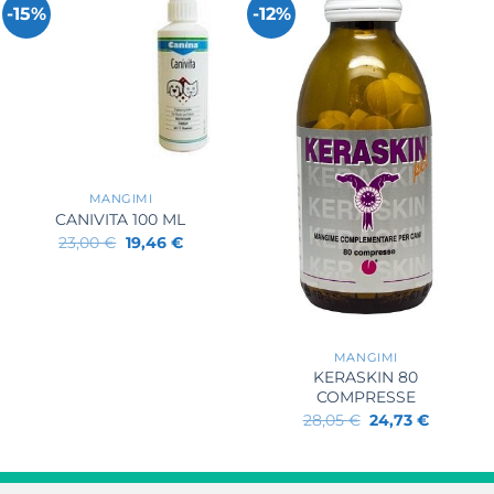
-15%
-12%
+
MANGIMI
CANIVITA 100 ML
Il
Il
23,00
€
19,46
€
prezzo
prezzo
originale
attuale
era:
è:
23,00 €.
19,46 €.
+
MANGIMI
KERASKIN 80
COMPRESSE
Il
Il
28,05
€
24,73
€
prezzo
prezzo
originale
attuale
era:
è:
28,05 €.
24,73 €.