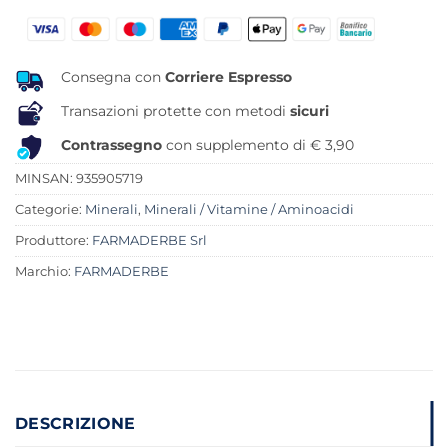
originale
attuale
era:
è:
16,00 €.
10,93 €.
Consegna con
Corriere Espresso
Transazioni protette con metodi
sicuri
Contrassegno
con supplemento di € 3,90
MINSAN:
935905719
Categorie:
Minerali
,
Minerali / Vitamine / Aminoacidi
Produttore:
FARMADERBE Srl
Marchio:
FARMADERBE
DESCRIZIONE