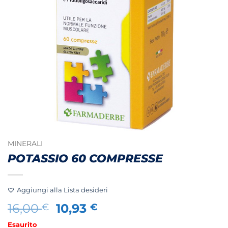
MINERALI
POTASSIO 60 COMPRESSE
Aggiungi alla Lista desideri
Il
Il
16,00
10,93
€
€
prezzo
prezzo
Esaurito