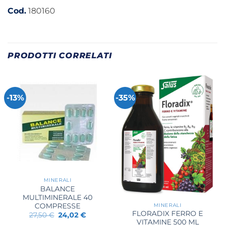
Cod.
180160
PRODOTTI CORRELATI
-13%
-35%
MINERALI
BALANCE
MULTIMINERALE 40
COMPRESSE
MINERALI
FLORADIX FERRO E
Il
Il
27,50
€
24,02
€
prezzo
prezzo
VITAMINE 500 ML