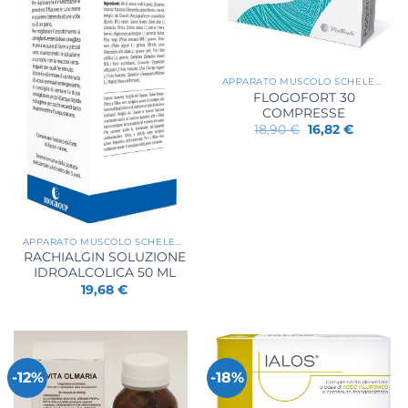
APPARATO MUSCOLO SCHELETRICO
FLOGOFORT 30
COMPRESSE
Il
Il
18,90
€
16,82
€
prezzo
prezzo
originale
attuale
era:
è:
18,90 €.
16,82 €.
APPARATO MUSCOLO SCHELETRICO
RACHIALGIN SOLUZIONE
IDROALCOLICA 50 ML
19,68
€
-12%
-18%