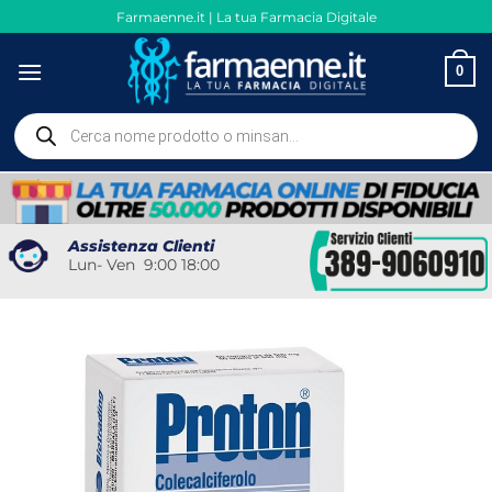
Salta
Farmaenne.it | La tua Farmacia Digitale
ai
contenuti
0
Ricerca
prodotti
Assistenza Clienti
Lun- Ven 9:00 18:00