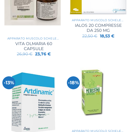
APPARATO MUSCOLO SCHELETRICO
IALOS 20 COMPRESSE
DA 250 MG
Il
Il
22,50
€
18,53
€
APPARATO MUSCOLO SCHELETRICO
prezzo
prezzo
originale
attuale
VITA OLMARIA 60
era:
è:
CAPSULE
22,50 €.
18,53 €.
Il
Il
26,90
€
23,76
€
prezzo
prezzo
originale
attuale
era:
è:
26,90 €.
23,76 €.
-13%
-18%
APPARATO MUSCOLO SCHELETRICO