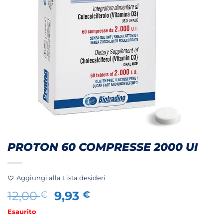
PROTON 60 COMPRESSE 2000 UI
Aggiungi alla Lista desideri
Il
Il
12,00
9,93
€
€
prezzo
prezzo
Esaurito
originale
attuale