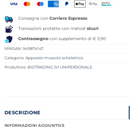
era:
è:
12,00 €.
9,93 €.
Consegna con
Corriere Espresso
Transazioni protette con metodi
sicuri
Contrassegno
con supplemento di € 3,90
MINSAN:
949874147
Categoria:
Apparato muscolo scheletrico
Produttore:
BIOTRADING Srl UNIPERSONALE
DESCRIZIONE
INFORMAZIONI AGGIUNTIVE