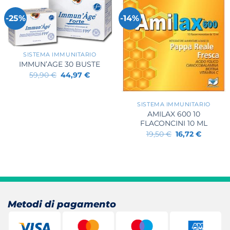
-25%
-14%
+
SISTEMA IMMUNITARIO
IMMUN’AGE 30 BUSTE
Il
Il
59,90
€
44,97
€
prezzo
prezzo
+
originale
attuale
era:
è:
59,90 €.
44,97 €.
SISTEMA IMMUNITARIO
AMILAX 600 10
FLACONCINI 10 ML
Il
Il
19,50
€
16,72
€
prezzo
prezzo
originale
attuale
era:
è:
19,50 €.
16,72 €.
Metodi di pagamento