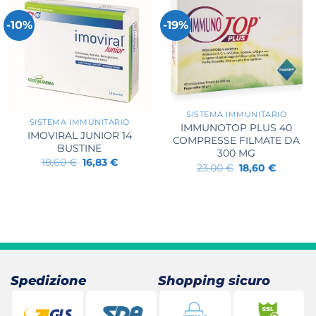
-10%
-19%
+
+
SISTEMA IMMUNITARIO
SISTEMA IMMUNITARIO
IMMUNOTOP PLUS 40
IMOVIRAL JUNIOR 14
COMPRESSE FILMATE DA
BUSTINE
300 MG
Il
Il
18,60
€
16,83
€
Il
Il
23,00
€
18,60
€
prezzo
prezzo
prezzo
prezzo
originale
attuale
originale
attuale
era:
è:
era:
è:
18,60 €.
16,83 €.
23,00 €.
18,60 €.
Spedizione
Shopping sicuro