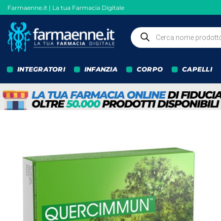
Salta
Farmaenne.it | La tua Farmacia Digitale
ai
contenuti
Ricerca
prodotti
INTEGRATORI
INFANZIA
CORPO
CAPELLI