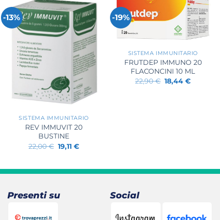
-13%
-19%
+
SISTEMA IMMUNITARIO
FRUTDEP IMMUNO 20
FLACONCINI 10 ML
Il
Il
22,90
€
18,44
€
prezzo
prezzo
originale
attuale
era:
è:
+
22,90 €.
18,44 €.
SISTEMA IMMUNITARIO
REV IMMUVIT 20
BUSTINE
Il
Il
22,00
€
19,11
€
prezzo
prezzo
originale
attuale
era:
è:
22,00 €.
19,11 €.
Presenti su
Social