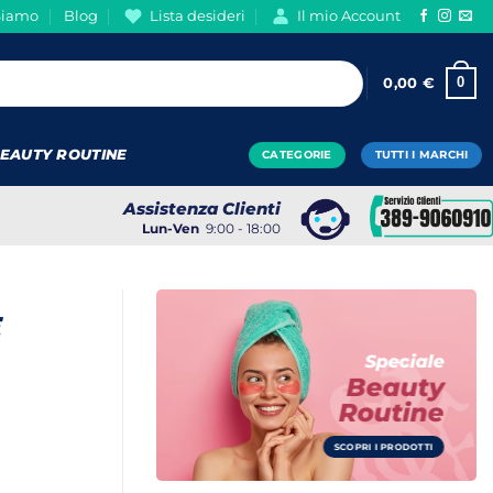
Siamo
Blog
Lista desideri
Il mio Account
0
0,00
€
EAUTY ROUTINE
CATEGORIE
TUTTI I MARCHI
Assistenza Clienti
Lun-Ven
9:00 - 18:00
E
Speciale
Beauty
Routine
SCOPRI I PRODOTTI