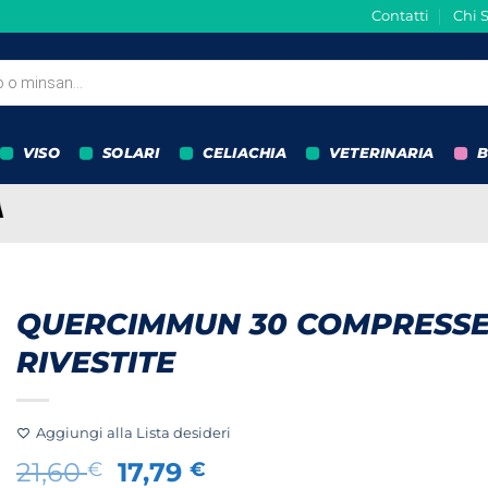
Contatti
Chi 
VISO
SOLARI
CELIACHIA
VETERINARIA
B
QUERCIMMUN 30 COMPRESS
RIVESTITE
Aggiungi alla Lista desideri
Il
Il
21,60
17,79
€
€