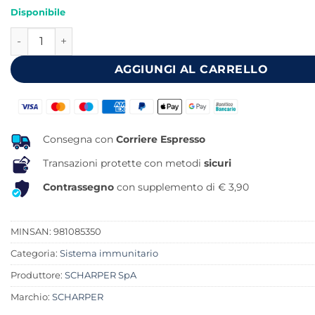
prezzo
prezzo
Disponibile
originale
attuale
QUERCIMMUN 30 COMPRESSE RIVESTITE quantità
era:
è:
21,60 €.
17,79 €.
AGGIUNGI AL CARRELLO
Consegna con
Corriere Espresso
Transazioni protette con metodi
sicuri
Contrassegno
con supplemento di € 3,90
MINSAN:
981085350
Categoria:
Sistema immunitario
Produttore:
SCHARPER SpA
Marchio:
SCHARPER