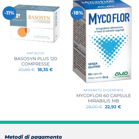
-11%
-18%
ANTIACIDI
BASOSYN PLUS 120
COMPRESSE
Il
Il
20,66
€
18,35
€
prezzo
prezzo
originale
attuale
era:
è:
20,66 €.
18,35 €.
APPARATO DIGERENTE
MYCOFLOR 60 CAPSULE
MIRABILIS MB
Il
Il
28,00
€
22,92
€
prezzo
prezzo
originale
attuale
era:
è:
28,00 €.
22,92 €.
Metodi di pagamento