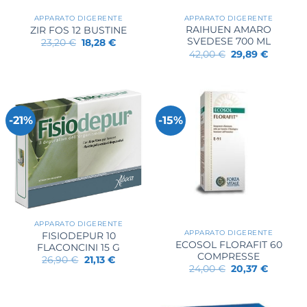
APPARATO DIGERENTE
APPARATO DIGERENTE
RAIHUEN AMARO
ZIR FOS 12 BUSTINE
SVEDESE 700 ML
Il
Il
23,20
€
18,28
€
prezzo
prezzo
Il
Il
42,00
€
29,89
€
originale
attuale
prezzo
prezzo
era:
è:
originale
attuale
23,20 €.
18,28 €.
era:
è:
42,00 €.
29,89 €.
-21%
-15%
APPARATO DIGERENTE
APPARATO DIGERENTE
FISIODEPUR 10
ECOSOL FLORAFIT 60
FLACONCINI 15 G
COMPRESSE
Il
Il
26,90
€
21,13
€
prezzo
prezzo
Il
Il
24,00
€
20,37
€
originale
attuale
prezzo
prezzo
era:
è:
originale
attuale
26,90 €.
21,13 €.
era:
è:
24,00 €.
20,37 €.