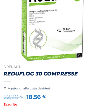
DRENANTI
REDUFLOG 30 COMPRESSE
Aggiungi alla Lista desideri
Il
Il
22,20
18,56
€
€
prezzo
prezzo
Esaurito