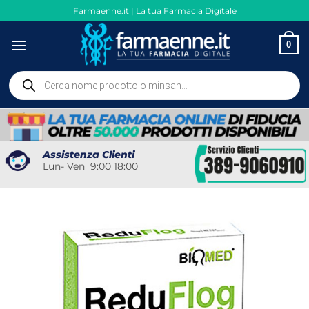
Salta
Farmaenne.it | La tua Farmacia Digitale
ai
contenuti
0
Ricerca
prodotti
Assistenza Clienti
Lun- Ven 9:00 18:00