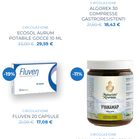
CIRCOLAZIONE
ALGOREX 30
COMPRESSE
GASTRORESISTENTI
Il
Il
21,50
€
18,43
€
CIRCOLAZIONE
prezzo
prezzo
originale
attuale
ECOSOL AURUM
era:
è:
POTABILE GOCCE 10 ML
21,50 €.
18,43 €.
Il
Il
33,00
€
29,59
€
prezzo
prezzo
originale
attuale
era:
è:
33,00 €.
29,59 €.
-19%
-11%
CIRCOLAZIONE
FLUVEN 20 CAPSULE
Il
Il
21,00
€
17,08
€
prezzo
prezzo
originale
attuale
era:
è:
CIRCOLAZIONE
21,00 €.
17,08 €.