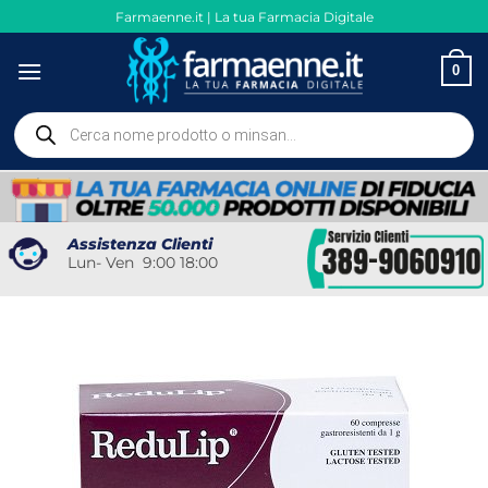
Salta
Farmaenne.it | La tua Farmacia Digitale
ai
contenuti
0
Ricerca
prodotti
Assistenza Clienti
Lun- Ven 9:00 18:00