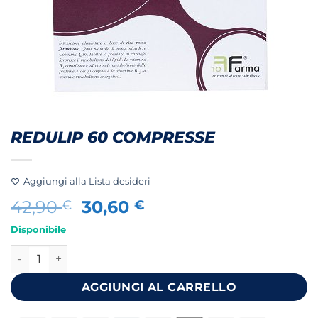
REDULIP 60 COMPRESSE
Aggiungi alla Lista desideri
Il
Il
42,90
30,60
€
€
prezzo
prezzo
Disponibile
originale
attuale
REDULIP 60 COMPRESSE quantità
era:
è:
42,90 €.
30,60 €.
AGGIUNGI AL CARRELLO