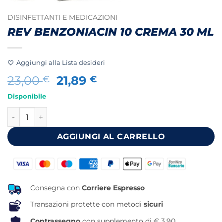
DISINFETTANTI E MEDICAZIONI
REV BENZONIACIN 10 CREMA 30 ML
Aggiungi alla Lista desideri
Il
Il
23,00
21,89
€
€
prezzo
prezzo
Disponibile
originale
attuale
REV BENZONIACIN 10 CREMA 30 ML quantità
era:
è:
23,00 €.
21,89 €.
AGGIUNGI AL CARRELLO
Consegna con
Corriere Espresso
Transazioni protette con metodi
sicuri
Contrassegno
con supplemento di € 3,90