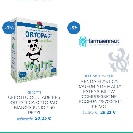
prezzo
prezzo
originale
attuale
era:
è:
50,15 €.
38,66 €.
-0%
-5%
BENDE E GARZE
BENDA ELASTICA
DAUERBINDE F ALTA
ESTENSIBILITA’
CEROTTI
COMPRESSIONE
CEROTTO OCULARE PER
LEGGERA 12X700CM 1
ORTOTTICA ORTOPAD
PEZZO
BIANCO JUNIOR 50
Il
Il
30,90
€
29,22
€
PEZZI
prezzo
prezzo
Il
Il
20,90
€
20,83
€
originale
attuale
prezzo
prezzo
era:
è:
originale
attuale
30,90 €.
29,22 €.
era:
è: