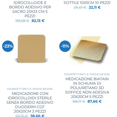
IDROCOLLOIDE E
SOTTILE 10X5CM 10 PEZZI
BORDO ADESIVO PER
Il
Il
26,01
€
22,11
€
prezzo
prezzo
SACRO 23X23 CM 5
originale
attuale
PEZZI
era:
è:
Il
Il
99,58
€
82,13
€
26,01 €.
22,11 €.
prezzo
prezzo
originale
attuale
era:
è:
99,58 €.
82,13 €.
-23%
-11%
DISINFETTANTI E MEDICAZIONI
MEDICAZIONE BIATAIN
IN SCHIUMA DI
POLIURETANO 3D
DISINFETTANTI E MEDICAZIONI
SOFFICE NON ADESIVA
MEDICAZIONE CON
20X20CM 5 PEZZI
IDROCOLLOIDI STERILE
Il
Il
98,17
€
87,66
€
SENZA BORDO ADESIVO
prezzo
prezzo
DUODERM CGF
originale
attuale
20X20CM 3 PEZZI
era:
è:
98,17 €.
87,66 €.
Il
Il
50,15
€
38,66
€