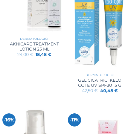
DERMATOLOGICI
AKNICARE TREATMENT
LOTION 25 ML
Il
Il
24,00
€
18,48
€
prezzo
prezzo
originale
attuale
era:
è:
24,00 €.
18,48 €.
DERMATOLOGICI
GEL CICATRICI KELO
COTE UV SPF30 15 G
Il
Il
42,50
€
40,48
€
prezzo
prezzo
originale
attuale
era:
è:
42,50 €.
40,48 €
-16%
-11%