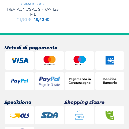
DERMATOLOGICI
REV ACNOSAL SPRAY 125
ML
Il
Il
21,90
€
18,42
€
prezzo
prezzo
originale
attuale
era:
è:
21,90 €.
18,42 €.
Metodi di pagamento
Spedizione
Shopping sicuro