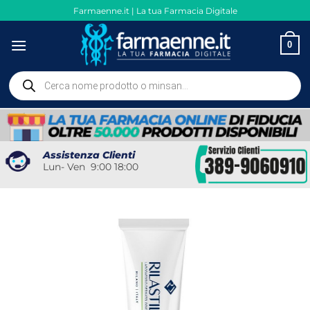
Salta
Farmaenne.it | La tua Farmacia Digitale
ai
contenuti
0
Ricerca
prodotti
Assistenza Clienti
Lun- Ven 9:00 18:00