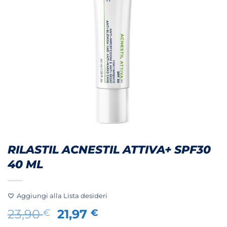
RILASTIL ACNESTIL ATTIVA+ SPF30
40 ML
Aggiungi alla Lista desideri
Il
Il
23,90
21,97
€
€
prezzo
prezzo