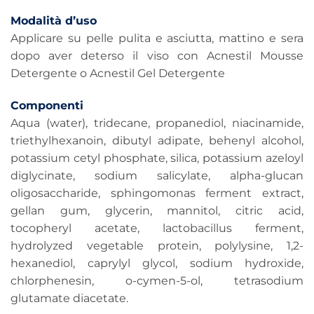
Modalità d’uso
Applicare su pelle pulita e asciutta, mattino e sera
dopo aver deterso il viso con Acnestil Mousse
Detergente o Acnestil Gel Detergente
Componenti
Aqua (water), tridecane, propanediol, niacinamide,
triethylhexanoin, dibutyl adipate, behenyl alcohol,
potassium cetyl phosphate, silica, potassium azeloyl
diglycinate, sodium salicylate, alpha-glucan
oligosaccharide, sphingomonas ferment extract,
gellan gum, glycerin, mannitol, citric acid,
tocopheryl acetate, lactobacillus ferment,
hydrolyzed vegetable protein, polylysine, 1,2-
hexanediol, caprylyl glycol, sodium hydroxide,
chlorphenesin, o-cymen-5-ol, tetrasodium
glutamate diacetate.