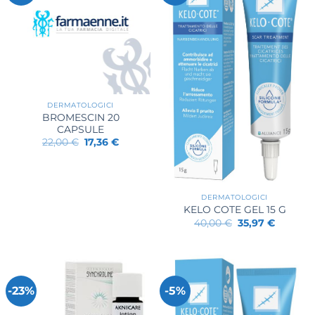
DERMATOLOGICI
BROMESCIN 20
CAPSULE
Il
Il
22,00
€
17,36
€
prezzo
prezzo
originale
attuale
era:
è:
22,00 €.
17,36 €.
DERMATOLOGICI
KELO COTE GEL 15 G
Il
Il
40,00
€
35,97
€
prezzo
prezzo
originale
attuale
era:
è:
40,00 €.
35,97 €.
-23%
-5%