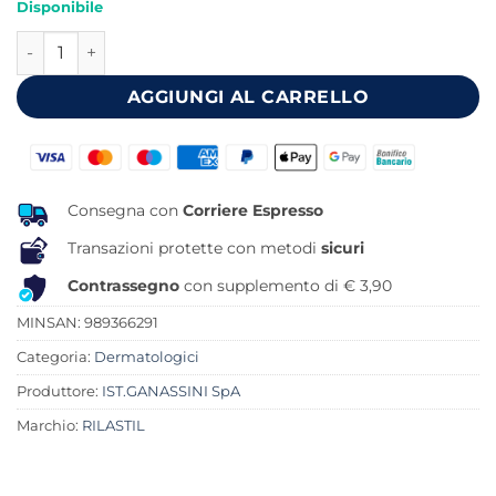
Disponibile
originale
attuale
RILASTIL ACNESTIL ATTIVA+ SPF30 40 ML quantità
era:
è:
23,90 €.
21,97 €.
AGGIUNGI AL CARRELLO
Consegna con
Corriere Espresso
Transazioni protette con metodi
sicuri
Contrassegno
con supplemento di € 3,90
MINSAN:
989366291
Categoria:
Dermatologici
Produttore:
IST.GANASSINI SpA
Marchio:
RILASTIL