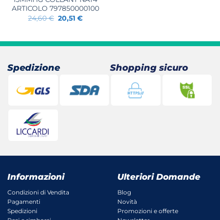
ARTICOLO 797850000100
Il
Il
24,60
€
20,51
€
prezzo
prezzo
originale
attuale
era:
è:
24,60 €.
20,51 €.
Spedizione
Shopping sicuro
Informazioni
Ulteriori Domande
Condizioni di Vendita
Blog
Pagamenti
Novità
Spedizioni
Promozioni e offerte