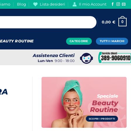
Siamo
Blog
Lista desideri
Il mio Account
0
0,00
€
EAUTY ROUTINE
CATEGORIE
TUTTI I MARCHI
Assistenza Clienti
Lun-Ven
9:00 - 18:00
RA
Speciale
Beauty
Routine
SCOPRI I PRODOTTI