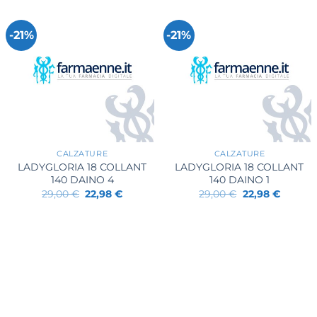
-21%
-21%
+
+
CALZATURE
CALZATURE
LADYGLORIA 18 COLLANT
LADYGLORIA 18 COLLANT
140 DAINO 4
140 DAINO 1
Il
Il
Il
Il
29,00
€
22,98
€
29,00
€
22,98
€
prezzo
prezzo
prezzo
prezzo
originale
attuale
originale
attuale
era:
è:
era:
è:
29,00 €.
22,98 €.
29,00 €.
22,98 €