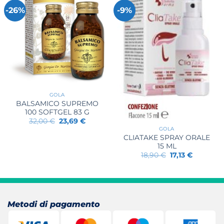
-26%
-9%
GOLA
BALSAMICO SUPREMO
100 SOFTGEL 83 G
Il
Il
32,00
€
23,69
€
prezzo
prezzo
GOLA
originale
attuale
CLIATAKE SPRAY ORALE
era:
è:
15 ML
32,00 €.
23,69 €.
Il
Il
18,90
€
17,13
€
prezzo
prezzo
originale
attuale
era:
è:
18,90 €.
17,13 €.
Metodi di pagamento