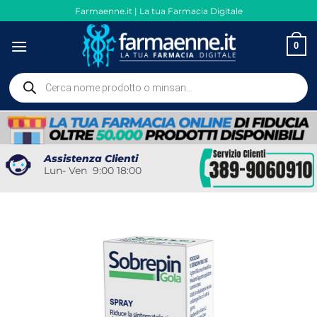
Salta
Farmaenne.it | La tua Farmacia Digitale
ai
contenuti
0
Ricerca
prodotti
Assistenza Clienti
Lun- Ven 9:00 18:00