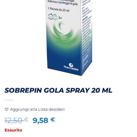
SOBREPIN GOLA SPRAY 20 ML
Aggiungi alla Lista desideri
Il
Il
12,50
9,58
€
€
prezzo
prezzo
Esaurito
originale
attuale