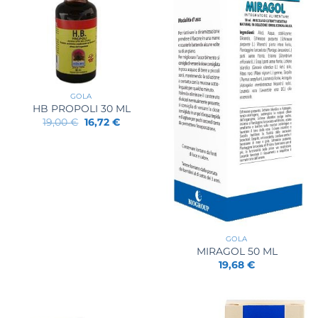
GOLA
HB PROPOLI 30 ML
Il
Il
19,00
€
16,72
€
prezzo
prezzo
originale
attuale
era:
è:
19,00 €.
16,72 €.
GOLA
MIRAGOL 50 ML
19,68
€