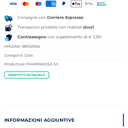
era:
è:
12,50 €.
9,58 €.
Consegna con
Corriere Espresso
Transazioni protette con metodi
sicuri
Contrassegno
con supplemento di € 3,90
MINSAN:
981559166
Categoria:
Gola
Produttore:
PHARMAIDEA Srl
PRODOTTO DETRAIBILE
INFORMAZIONI AGGIUNTIVE