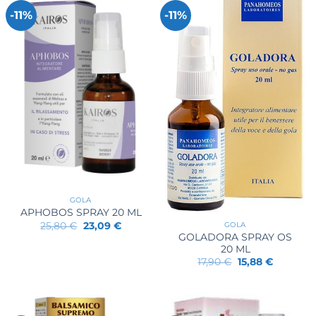
-11%
-11%
GOLA
APHOBOS SPRAY 20 ML
Il
Il
25,80
€
23,09
€
GOLA
prezzo
prezzo
GOLADORA SPRAY OS
originale
attuale
20 ML
era:
è:
Il
Il
25,80 €.
23,09 €.
17,90
€
15,88
€
prezzo
prezzo
originale
attuale
era:
è:
17,90 €.
15,88 €.