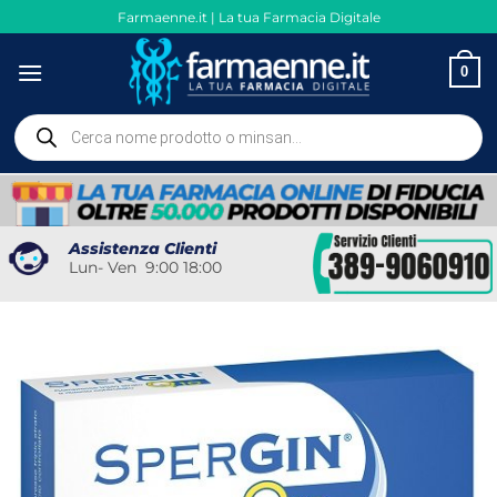
Salta
Farmaenne.it | La tua Farmacia Digitale
ai
contenuti
0
Ricerca
prodotti
Assistenza Clienti
Lun- Ven 9:00 18:00