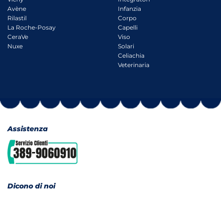
Avène
Infanzia
Rilastil
Corpo
La Roche-Posay
Capelli
CeraVe
Viso
Nuxe
Solari
Celiachia
Veterinaria
Assistenza
Dicono di noi