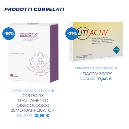
PRODOTTI CORRELATI
-18%
-21%
APPARATO URO-GENITALE
UTIACTIV 36CPS
Il
Il
22,00
€
17,46
€
prezzo
prezzo
originale
attuale
era:
è:
APPARATO URO-GENITALE
22,00 €.
17,46 €.
COLPOFIX
TRATTAMENTO
GINECOLOGICO
20ML+10APPLICATORI
Il
Il
26,70
€
21,98
€
prezzo
prezzo
originale
attuale
era:
è: