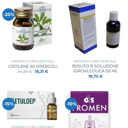
26,70 €.
21,98 €.
-25%
APPARATO URO-GENITALE
APPARATO URO-GENITALE
BIOLITO R SOLUZIONE
CISTILENE 50 OPERCOLI
IDROALCOLICA 50 ML
Il
Il
24,30
€
18,31
€
prezzo
prezzo
19,75
€
originale
attuale
era:
è:
24,30 €.
18,31 €.
-15%
-10%
APPARATO URO-GENITALE