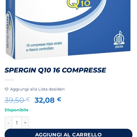
SPERGIN Q10 16 COMPRESSE
Aggiungi alla Lista desideri
Il
Il
39,50
32,08
€
€
prezzo
prezzo
Disponibile
originale
attuale
SPERGIN Q10 16 COMPRESSE quantità
era:
è:
39,50 €.
32,08 €.
AGGIUNGI AL CARRELLO