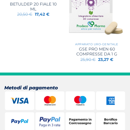
BETULDEP 20 FIALE 10
ML
Il
Il
20,50
€
17,42
€
prezzo
prezzo
originale
attuale
era:
è:
20,50 €.
17,42 €.
APPARATO URO-GENITALE
GSE PRO MEN 60
COMPRESSE DA 1 G
Il
Il
25,90
€
23,27
€
prezzo
prezzo
originale
attuale
era:
è:
25,90 €.
23,27 €.
Metodi di pagamento