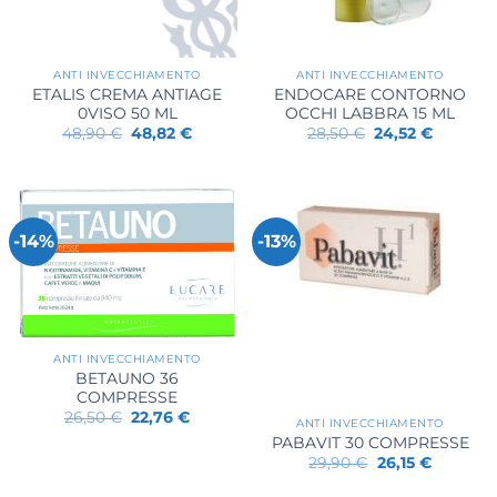
ANTI INVECCHIAMENTO
ANTI INVECCHIAMENTO
ETALIS CREMA ANTIAGE
ENDOCARE CONTORNO
0VISO 50 ML
OCCHI LABBRA 15 ML
Il
Il
Il
Il
48,90
€
48,82
€
28,50
€
24,52
€
prezzo
prezzo
prezzo
prezzo
originale
attuale
originale
attuale
era:
è:
era:
è:
48,90 €.
48,82 €.
28,50 €.
24,52 €.
-14%
-13%
ANTI INVECCHIAMENTO
BETAUNO 36
COMPRESSE
Il
Il
26,50
€
22,76
€
ANTI INVECCHIAMENTO
prezzo
prezzo
PABAVIT 30 COMPRESSE
originale
attuale
era:
è:
Il
Il
29,90
€
26,15
€
26,50 €.
22,76 €.
prezzo
prezzo
originale
attuale