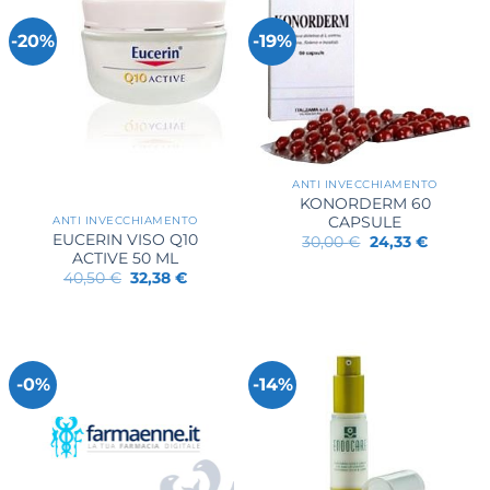
-20%
-19%
ANTI INVECCHIAMENTO
KONORDERM 60
CAPSULE
ANTI INVECCHIAMENTO
EUCERIN VISO Q10
Il
Il
30,00
€
24,33
€
prezzo
prezzo
ACTIVE 50 ML
originale
attuale
Il
Il
40,50
€
32,38
€
era:
è:
prezzo
prezzo
30,00 €.
24,33 €.
originale
attuale
era:
è:
40,50 €.
32,38 €.
-0%
-14%