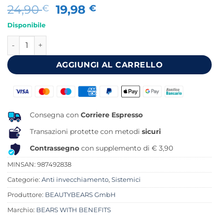
Il
Il
24,90
19,98
€
€
prezzo
prezzo
Disponibile
originale
attuale
SPICY GIRL CURCUMA KOMPLEX CURCUMIN & INGWER 45 
era:
è:
24,90 €.
19,98 €.
AGGIUNGI AL CARRELLO
Consegna con
Corriere Espresso
Transazioni protette con metodi
sicuri
Contrassegno
con supplemento di € 3,90
MINSAN:
987492838
Categorie:
Anti invecchiamento
,
Sistemici
Produttore:
BEAUTYBEARS GmbH
Marchio:
BEARS WITH BENEFITS