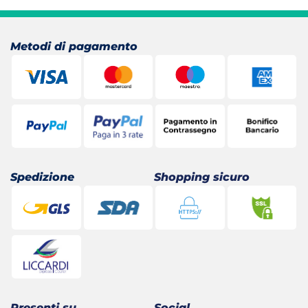
era:
è:
29,90 €.
26,15 €.
Metodi di pagamento
Spedizione
Shopping sicuro
Presenti su
Social