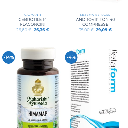
CALMANTI
SISTEMA NERVOSO
CEBROTILE 14
ANDROVIR TON 40
FLACONCINI
COMPRESSE
Il
Il
Il
Il
26,80
€
26,36
€
35,00
€
29,09
€
prezzo
prezzo
prezzo
prezzo
originale
attuale
originale
attuale
era:
è:
era:
è:
26,80 €.
26,36 €.
35,00 €.
29,09 €.
-14%
-4%