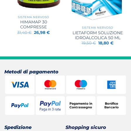
SISTEMA NERVOSO
HIMAMAP 30
COMPRESSE
SISTEMA NERVOSO
Il
Il
31,40
€
26,98
€
LIETAFORM SOLUZIONE
prezzo
prezzo
IDROALCOLICA 50 ML
originale
attuale
Il
Il
19,50
€
18,80
€
era:
è:
prezzo
prezzo
31,40 €.
26,98 €.
originale
attuale
era:
è:
19,50 €.
18,80 €.
Metodi di pagamento
Spedizione
Shopping sicuro