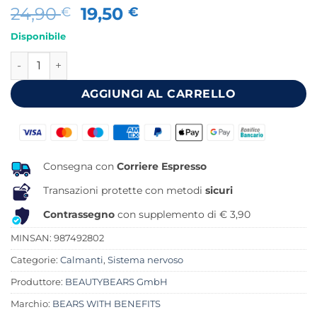
Il
Il
24,90
19,50
€
€
prezzo
prezzo
Disponibile
originale
attuale
SUPER SNOOZE SLEEP VITAMIN WITH MELATONIN SUGARF
era:
è:
24,90 €.
19,50 €.
AGGIUNGI AL CARRELLO
Consegna con
Corriere Espresso
Transazioni protette con metodi
sicuri
Contrassegno
con supplemento di € 3,90
MINSAN:
987492802
Categorie:
Calmanti
,
Sistema nervoso
Produttore:
BEAUTYBEARS GmbH
Marchio:
BEARS WITH BENEFITS