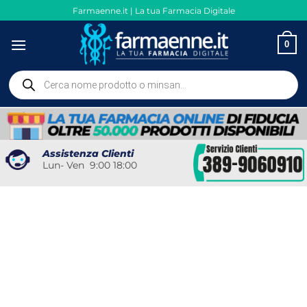
Salta
Farmaenne.it | La tua Farmacia Digitale
ai
contenuti
0
Ricerca
prodotti
Assistenza Clienti
Lun- Ven 9:00 18:00