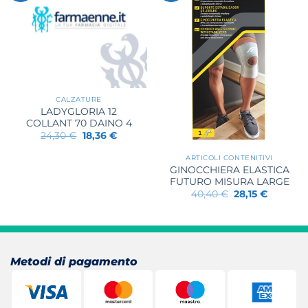
CALZATURE
LADYGLORIA 12
COLLANT 70 DAINO 4
Il
Il
24,30
€
18,36
€
prezzo
prezzo
originale
attuale
ARTICOLI CONTENITIVI
era:
è:
GINOCCHIERA ELASTICA
24,30 €.
18,36 €.
FUTURO MISURA LARGE
Il
Il
40,40
€
28,15
€
prezzo
prezzo
originale
attuale
era:
è:
40,40 €.
28,15 €.
Metodi di pagamento