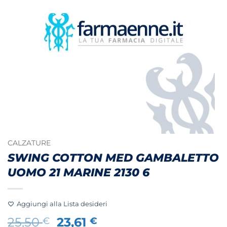
CALZATURE
SWING COTTON MED GAMBALETTO
UOMO 21 MARINE 2130 6
Aggiungi alla Lista desideri
Il
Il
25,50
23,61
€
€