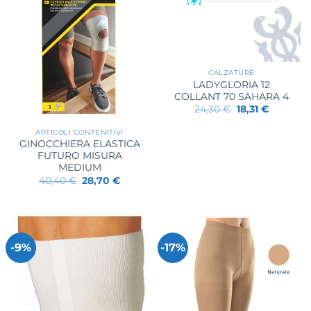
CALZATURE
LADYGLORIA 12
COLLANT 70 SAHARA 4
Il
Il
24,30
€
18,31
€
prezzo
prezzo
originale
attuale
ARTICOLI CONTENITIVI
era:
è:
GINOCCHIERA ELASTICA
24,30 €.
18,31 €.
FUTURO MISURA
MEDIUM
Il
Il
40,40
€
28,70
€
prezzo
prezzo
originale
attuale
era:
è:
40,40 €.
28,70 €.
-9%
-17%