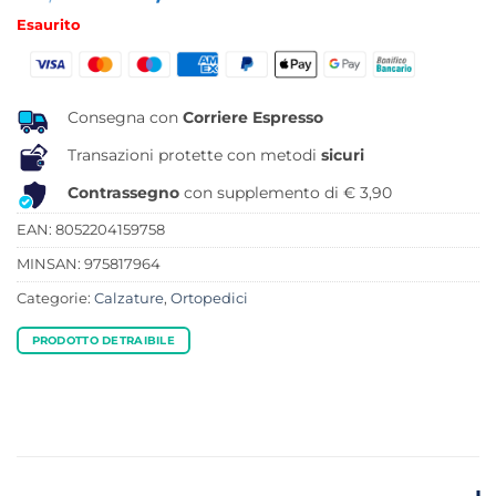
prezzo
prezzo
Esaurito
originale
attuale
era:
è:
25,50 €.
23,61 €.
Consegna con
Corriere Espresso
Transazioni protette con metodi
sicuri
Contrassegno
con supplemento di € 3,90
EAN: 8052204159758
MINSAN:
975817964
Categorie:
Calzature
,
Ortopedici
PRODOTTO DETRAIBILE