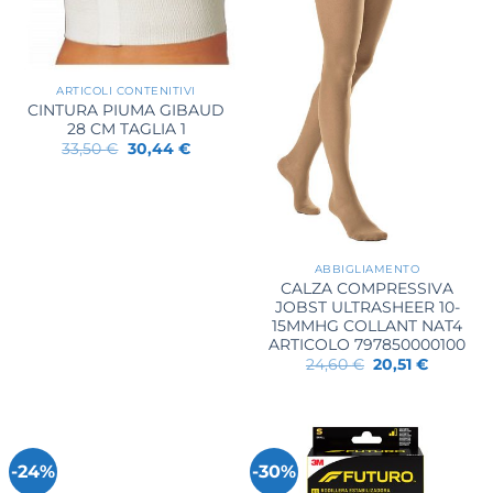
ARTICOLI CONTENITIVI
CINTURA PIUMA GIBAUD
28 CM TAGLIA 1
Il
Il
33,50
€
30,44
€
prezzo
prezzo
originale
attuale
era:
è:
33,50 €.
30,44 €.
ABBIGLIAMENTO
CALZA COMPRESSIVA
JOBST ULTRASHEER 10-
15MMHG COLLANT NAT4
ARTICOLO 797850000100
Il
Il
24,60
€
20,51
€
prezzo
prezzo
originale
attuale
era:
è:
24,60 €.
20,51 €.
-24%
-30%