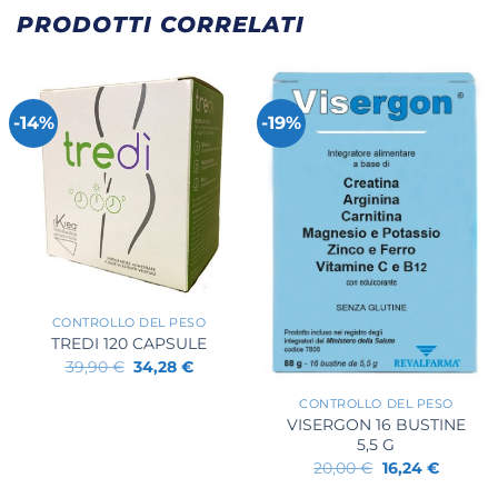
PRODOTTI CORRELATI
-14%
-19%
+
CONTROLLO DEL PESO
TREDI 120 CAPSULE
Il
Il
39,90
€
34,28
€
+
prezzo
prezzo
originale
attuale
CONTROLLO DEL PESO
era:
è:
VISERGON 16 BUSTINE
39,90 €.
34,28 €.
5,5 G
Il
Il
20,00
€
16,24
€
prezzo
prezzo
originale
attuale