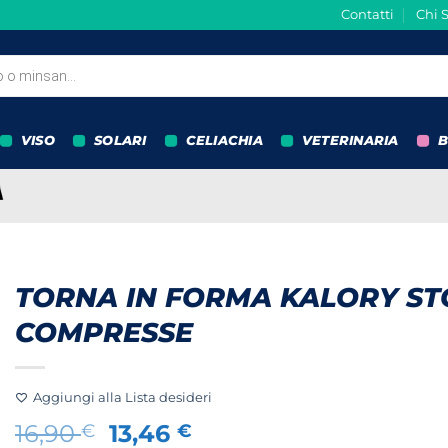
Contatti
Chi 
VISO
SOLARI
CELIACHIA
VETERINARIA
B
TORNA IN FORMA KALORY ST
COMPRESSE
Aggiungi alla Lista desideri
Il
Il
16,90
13,46
€
€