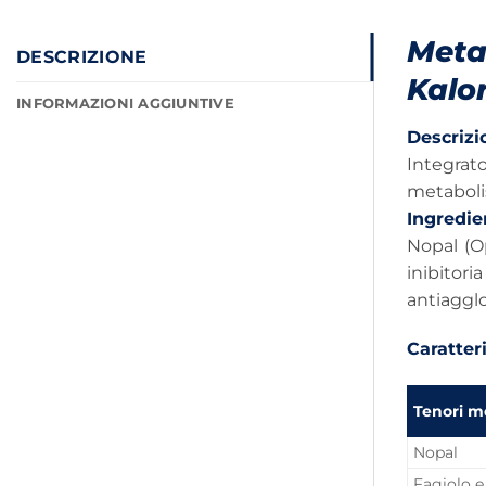
Meta
DESCRIZIONE
Kalo
INFORMAZIONI AGGIUNTIVE
Descrizi
Integrato
metabolis
Ingredie
Nopal (Op
inibitori
antiagglom
Caratteri
Tenori m
Nopal
Fagiolo e.