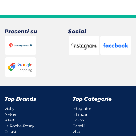
Presenti su
Social
Top Brands
Top Categorie
Vichy
Integratori
Avène
Infanzia
Rilastil
Corpo
La Roche-Posay
Capelli
CeraVe
Viso