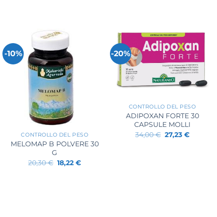
-10%
-20%
+
CONTROLLO DEL PESO
ADIPOXAN FORTE 30
+
CAPSULE MOLLI
Il
Il
34,00
€
27,23
€
CONTROLLO DEL PESO
prezzo
prezzo
MELOMAP B POLVERE 30
originale
attuale
G
era:
è:
34,00 €.
27,23 €.
Il
Il
20,30
€
18,22
€
prezzo
prezzo
originale
attuale
era:
è:
20,30 €.
18,22 €.