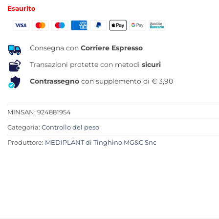
prezzo
prezzo
Esaurito
originale
attuale
era:
è:
16,90 €.
13,46 €.
Consegna con
Corriere Espresso
Transazioni protette con metodi
sicuri
Contrassegno
con supplemento di € 3,90
MINSAN:
924881954
Categoria:
Controllo del peso
Produttore:
MEDIPLANT di Tinghino MG&C Snc