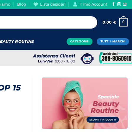
Siamo
Blog
Lista desideri
Il mio Account
0
0,00
€
EAUTY ROUTINE
CATEGORIE
TUTTI I MARCHI
Assistenza Clienti
Lun-Ven
9:00 - 18:00
OP 15
Speciale
Beauty
Routine
SCOPRI I PRODOTTI