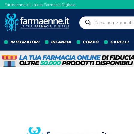
Salta
Farmaenne.it | La tua Farmacia Digitale
ai
contenuti
Ricerca
prodotti
INTEGRATORI
INFANZIA
CORPO
CAPELLI