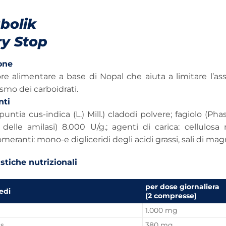
bolik
ry Stop
one
re alimentare a base di Nopal che aiuta a limitare l’as
mo dei carboidrati.
nti
untia cus-indica (L.) Mill.) cladodi polvere; fagiolo (Phase
a delle amilasi) 8.000 U/g.; agenti di carica: cellulosa m
eranti: mono-e digliceridi degli acidi grassi, sali di magnes
stiche nutrizionali
per dose giornaliera
edi
(2 compresse)
1.000 mg
s.
380 mg