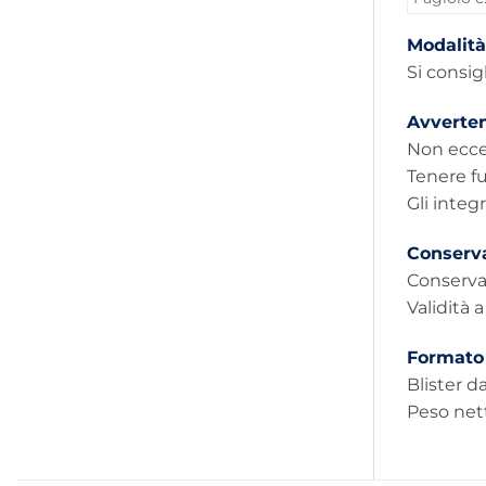
Modalità
Si consig
Avverte
Non ecced
Tenere fu
Gli integ
Conserv
Conserva
Validità 
Formato
Blister d
Peso nett