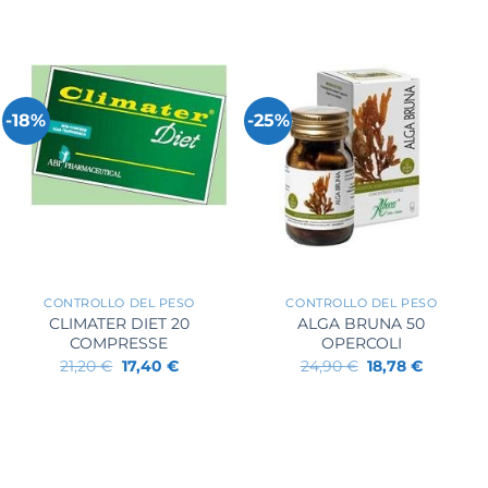
-18%
-25%
+
+
CONTROLLO DEL PESO
CONTROLLO DEL PESO
CLIMATER DIET 20
ALGA BRUNA 50
COMPRESSE
OPERCOLI
Il
Il
Il
Il
21,20
€
17,40
€
24,90
€
18,78
€
prezzo
prezzo
prezzo
prezzo
originale
attuale
originale
attuale
era:
è:
era:
è:
21,20 €.
17,40 €.
24,90 €.
18,78 €.