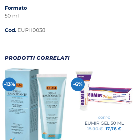
Formato
50 ml
Cod.
EUPH0038
PRODOTTI CORRELATI
-13%
-6%
CORPO
EUMIR GEL 50 ML
Il
Il
18,90
€
17,76
€
prezzo
prezzo
originale
attuale