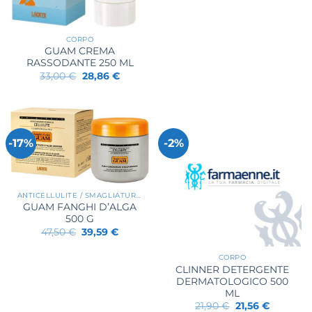
era:
è:
18,90 €.
17,76 €.
CORPO
GUAM CREMA
RASSODANTE 250 ML
Il
Il
33,00
€
28,86
€
prezzo
prezzo
originale
attuale
era:
è:
33,00 €.
28,86 €.
-17%
-2%
ANTICELLULITE / SMAGLIATURE / RASSODANTI
GUAM FANGHI D’ALGA
500 G
Il
Il
47,50
€
39,59
€
prezzo
prezzo
originale
attuale
era:
è:
CORPO
47,50 €.
39,59 €.
CLINNER DETERGENTE
DERMATOLOGICO 500
ML
Il
Il
21,90
€
21,56
€