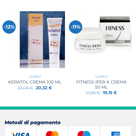
prezzo
prezzo
originale
attuale
era:
è:
21,90 €.
21,56 €.
-12%
-11%
CORPO
CORPO
FITNESS IPER K CREMA
KERATOL CREMA 100 ML
50 ML
Il
Il
23,03
€
20,32
€
prezzo
prezzo
Il
Il
21,50
€
19,15
€
originale
attuale
prezzo
prezzo
era:
è:
originale
attuale
23,03 €.
20,32 €.
era:
è:
21,50 €.
19,15 €.
Metodi di pagamento