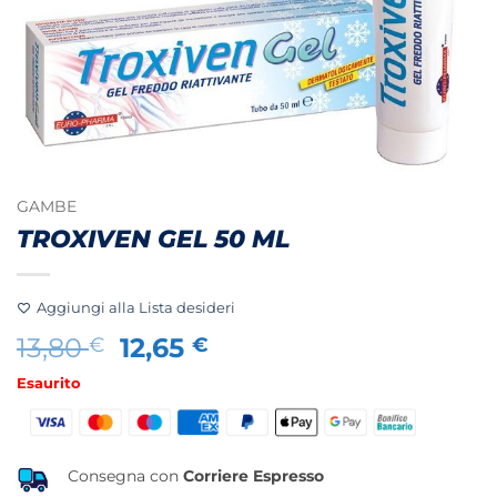
GAMBE
TROXIVEN GEL 50 ML
Aggiungi alla Lista desideri
Il
Il
13,80
12,65
€
€
prezzo
prezzo
Esaurito
originale
attuale
era:
è:
13,80 €.
12,65 €.
Consegna con
Corriere Espresso