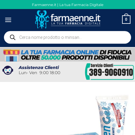
Salta
Farmaenne.it | La tua Farmacia Digitale
ai
contenuti
0
Ricerca
prodotti
Assistenza Clienti
Lun- Ven 9:00 18:00