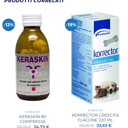
PRODOTTI CORRELATI
-12%
-19%
MANGIMI
MANGIMI
KORRECTOR CRESCITA
KERASKIN 80
FLACONE 220 ML
COMPRESSE
Il
Il
29,30
€
23,63
€
Il
Il
28,05
€
24,73
€