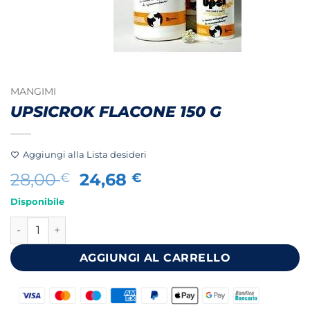
MANGIMI
UPSICROK FLACONE 150 G
Aggiungi alla Lista desideri
Il
Il
28,00
24,68
€
€
prezzo
prezzo
Disponibile
originale
attuale
UPSICROK FLACONE 150 G quantità
era:
è:
28,00 €.
24,68 €.
AGGIUNGI AL CARRELLO