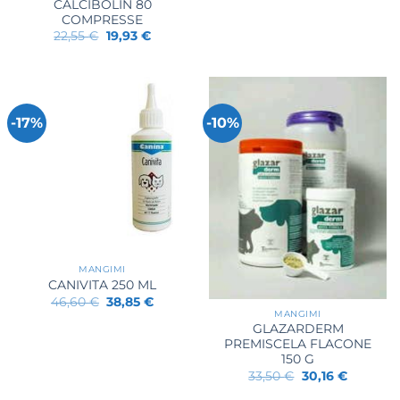
CALCIBOLIN 80
COMPRESSE
Il
Il
22,55
€
19,93
€
prezzo
prezzo
originale
attuale
era:
è:
22,55 €.
19,93 €.
-17%
-10%
MANGIMI
CANIVITA 250 ML
Il
Il
46,60
€
38,85
€
prezzo
prezzo
MANGIMI
originale
attuale
GLAZARDERM
era:
è:
PREMISCELA FLACONE
46,60 €.
38,85 €.
150 G
Il
Il
33,50
€
30,16
€
prezzo
prezzo
originale
attuale