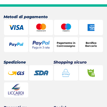
era:
è:
33,50 €.
30,16 €.
Metodi di pagamento
Spedizione
Shopping sicuro