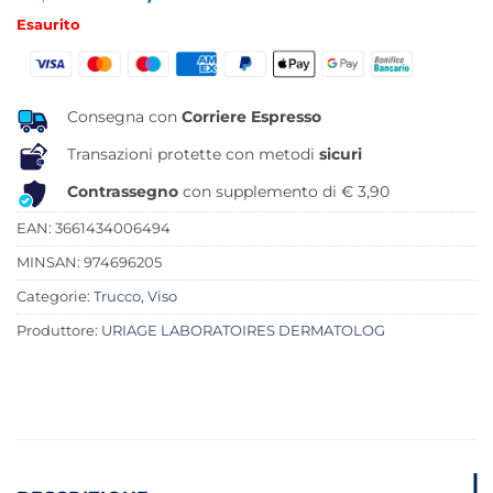
prezzo
prezzo
Esaurito
originale
attuale
era:
è:
17,90 €.
14,19 €.
Consegna con
Corriere Espresso
Transazioni protette con metodi
sicuri
Contrassegno
con supplemento di € 3,90
EAN: 3661434006494
MINSAN:
974696205
Categorie:
Trucco
,
Viso
Produttore:
URIAGE LABORATOIRES DERMATOLOG