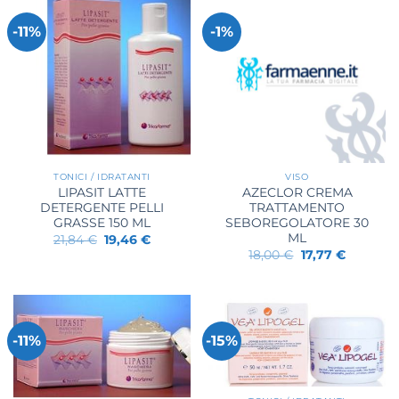
-11%
-1%
TONICI / IDRATANTI
VISO
LIPASIT LATTE
AZECLOR CREMA
DETERGENTE PELLI
TRATTAMENTO
GRASSE 150 ML
SEBOREGOLATORE 30
ML
Il
Il
21,84
€
19,46
€
prezzo
prezzo
Il
Il
18,00
€
17,77
€
originale
attuale
prezzo
prezzo
era:
è:
originale
attuale
21,84 €.
19,46 €.
era:
è:
18,00 €.
17,77 €.
-11%
-15%