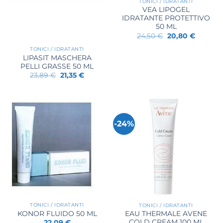
TONICI / IDRATANTI
VEA LIPOGEL
IDRATANTE PROTETTIVO
50 ML
Il
Il
24,50
€
20,80
€
prezzo
prezzo
originale
attuale
TONICI / IDRATANTI
era:
è:
LIPASIT MASCHERA
24,50 €.
20,80 €.
PELLI GRASSE 50 ML
Il
Il
23,89
€
21,35
€
prezzo
prezzo
originale
attuale
era:
è:
23,89 €.
21,35 €.
-24%
TONICI / IDRATANTI
TONICI / IDRATANTI
KONOR FLUIDO 50 ML
EAU THERMALE AVENE
COLD CREAM 100 ML
22,09
€