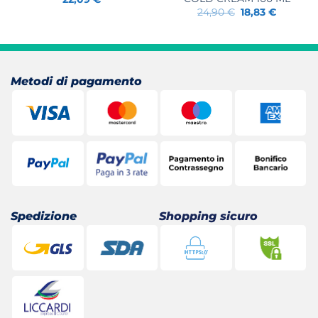
Il
Il
24,90
€
18,83
€
prezzo
prezzo
originale
attuale
era:
è:
24,90 €.
18,83 €.
Metodi di pagamento
Spedizione
Shopping sicuro