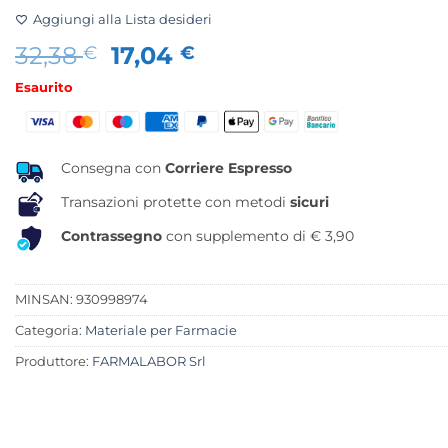
Aggiungi alla Lista desideri
Il
Il
32,38
17,04
€
€
prezzo
prezzo
Esaurito
originale
attuale
era:
è:
32,38 €.
17,04 €.
Consegna con
Corriere Espresso
Transazioni protette con metodi
sicuri
Contrassegno
con supplemento di € 3,90
MINSAN:
930998974
Categoria:
Materiale per Farmacie
Produttore:
FARMALABOR Srl