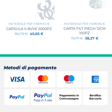
+
+
MATERIALE PER FARMACIE
MATERIALE PER FARMACIE
CARTA FILT PIEGH 12CM
CAPSULA 0 BI/VE 5000PZ
100PZ
Il
Il
86,73
€
45,65
€
prezzo
prezzo
Il
Il
72,71
€
38,27
€
originale
attuale
prezzo
prezzo
era:
è:
originale
attuale
86,73 €.
45,65 €.
era:
è:
72,71 €.
38,27 €.
Metodi di pagamento