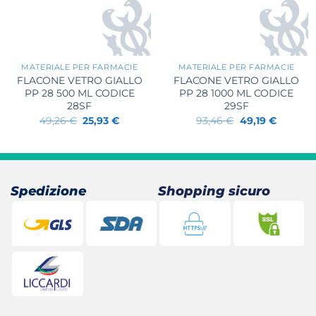
+
+
MATERIALE PER FARMACIE
MATERIALE PER FARMACIE
FLACONE VETRO GIALLO
FLACONE VETRO GIALLO
PP 28 500 ML CODICE
PP 28 1000 ML CODICE
28SF
29SF
Il
Il
Il
Il
49,26
€
25,93
€
93,46
€
49,19
€
prezzo
prezzo
prezzo
prezzo
originale
attuale
originale
attuale
era:
è:
era:
è:
49,26 €.
25,93 €.
93,46 €.
49,19 €.
Spedizione
Shopping sicuro