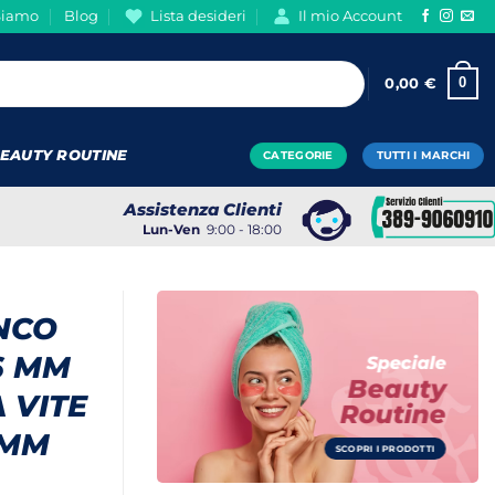
Siamo
Blog
Lista desideri
Il mio Account
0
0,00
€
EAUTY ROUTINE
CATEGORIE
TUTTI I MARCHI
Assistenza Clienti
Lun-Ven
9:00 - 18:00
ANCO
6 MM
Speciale
Beauty
 VITE
Routine
 MM
SCOPRI I PRODOTTI