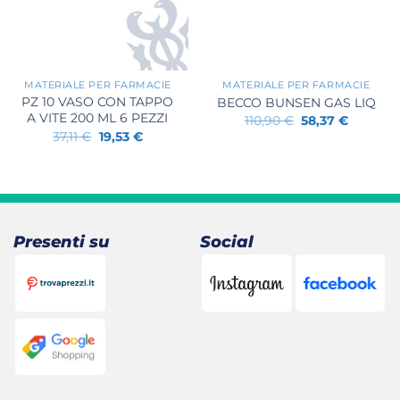
+
+
MATERIALE PER FARMACIE
MATERIALE PER FARMACIE
PZ 10 VASO CON TAPPO
BECCO BUNSEN GAS LIQ
A VITE 200 ML 6 PEZZI
Il
Il
110,90
€
58,37
€
prezzo
prezzo
Il
Il
37,11
€
19,53
€
originale
attuale
prezzo
prezzo
era:
è:
originale
attuale
110,90 €.
58,37 €.
era:
è:
37,11 €.
19,53 €.
Presenti su
Social