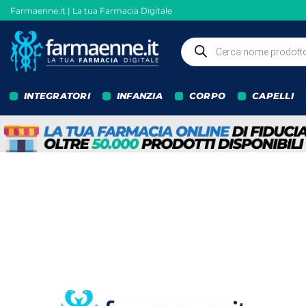
Salta
Farmaenne.it | La tua Farmacia Digitale
ai
contenuti
Ricerca
prodotti
INTEGRATORI
INFANZIA
CORPO
CAPELLI