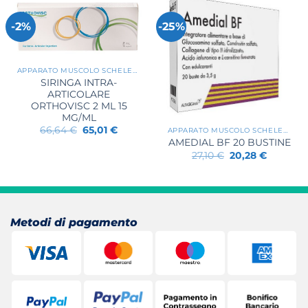
-2%
-25%
APPARATO MUSCOLO SCHELETRICO
SIRINGA INTRA-
ARTICOLARE
ORTHOVISC 2 ML 15
MG/ML
Il
Il
66,64
€
65,01
€
APPARATO MUSCOLO SCHELETRICO
prezzo
prezzo
AMEDIAL BF 20 BUSTINE
originale
attuale
Il
Il
27,10
€
20,28
€
era:
è:
prezzo
prezzo
66,64 €.
65,01 €.
originale
attuale
era:
è:
27,10 €.
20,28 €.
Metodi di pagamento