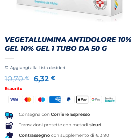
VEGETALLUMINA ANTIDOLORE 10%
GEL 10% GEL 1 TUBO DA 50 G
Aggiungi alla Lista desideri
Il
Il
10,70
6,32
€
€
prezzo
prezzo
Esaurito
originale
attuale
era:
è:
10,70 €.
6,32 €.
Consegna con
Corriere Espresso
Transazioni protette con metodi
sicuri
Contrassegno
con supplemento di € 3,90