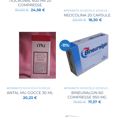
TIOCRONAL 600 HR 20
COMPRESSE
Il
Il
30,00
€
24,58
€
APPARATO MUSCOLO SCHELETRICO
prezzo
prezzo
NEOCOLINA 20 CAPSULE
originale
attuale
Il
Il
era:
è:
20,00
€
18,30
€
prezzo
prezzo
30,00 €.
24,58 €.
originale
attuale
era:
è:
20,00 €.
18,30 €.
-11%
APPARATO MUSCOLO SCHELETRICO
APPARATO MUSCOLO SCHELETRICO
BINEURALGIN 60
ANTAL MU GOCCE 30 ML
COMPRESSE 950 MG
20,23
€
Il
Il
19,50
€
17,37
€
prezzo
prezzo
originale
attuale
era:
è:
19,50 €.
17,37 €.