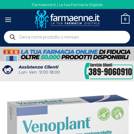
Salta
Farmaenne.it | La tua Farmacia Digitale
ai
contenuti
0
Ricerca
prodotti
Assistenza Clienti
Lun- Ven 9:00 18:00