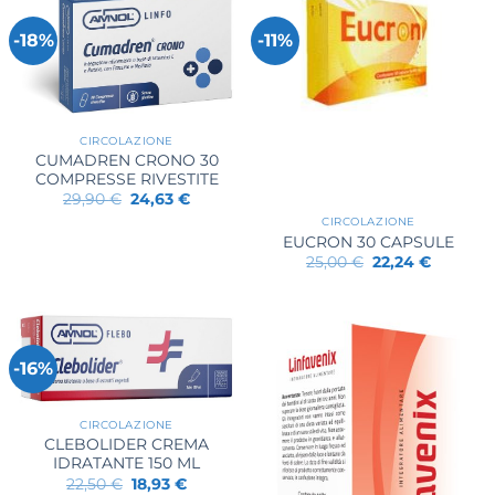
-18%
-11%
CIRCOLAZIONE
CUMADREN CRONO 30
COMPRESSE RIVESTITE
Il
Il
29,90
€
24,63
€
prezzo
prezzo
CIRCOLAZIONE
originale
attuale
era:
è:
EUCRON 30 CAPSULE
29,90 €.
24,63 €.
Il
Il
25,00
€
22,24
€
prezzo
prezzo
originale
attuale
era:
è:
25,00 €.
22,24 €.
-16%
CIRCOLAZIONE
CLEBOLIDER CREMA
IDRATANTE 150 ML
Il
Il
22,50
€
18,93
€