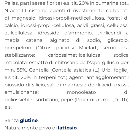
Pallas, parti aeree fiorite) e.s. tit. 20% in cumarine tot.,
N-acetil-L-cisteina; agenti di rivestimento: carbonati
di magnesio, idrossi-propil-metilcellulosa, fosfati di
calcio, idrossi-propil-cellulosa, acidi grassi, cellulosa,
etilcellulosa, idrossido d’ammonio, trigliceridi a
media catena, alginato di sodio, glicerolo,
pompelmo (Citrus paradisi Macfad., semi) e.s.;
stabilizzante: carbossimetilcellulosa sodica
reticolata; estratto di chitosano dall’Aspergillus niger
min. 85%, Centella [Centella asiatica (L.) Urb., foglie]
e.s tit. 20% in terpeni tot.; agenti antiagglomeranti:
biossido di silicio, sali di magnesio degli acidi grassi;
emulsionante: monooleato di
poliossietilensorbitano; pepe (Piper nigrum L., frutti)
e.s.
Senza
glutine
.
Naturalmente privo di
lattosio
.