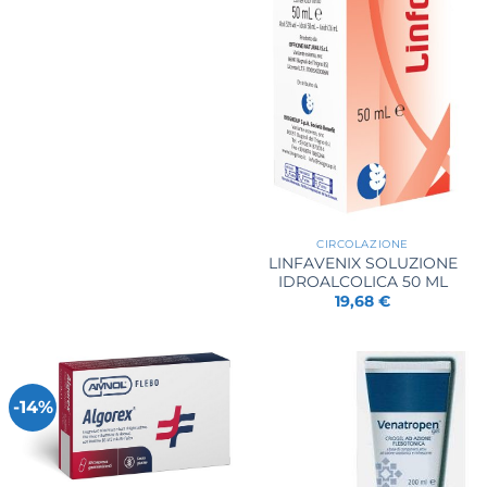
prezzo
prezzo
originale
attuale
era:
è:
22,50 €.
18,93 €.
CIRCOLAZIONE
LINFAVENIX SOLUZIONE
IDROALCOLICA 50 ML
19,68
€
-14%