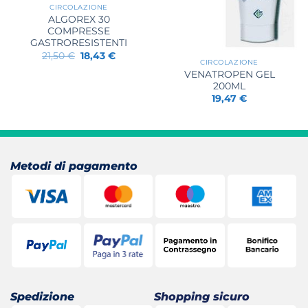
CIRCOLAZIONE
ALGOREX 30
COMPRESSE
GASTRORESISTENTI
Il
Il
21,50
€
18,43
€
CIRCOLAZIONE
prezzo
prezzo
originale
attuale
VENATROPEN GEL
era:
è:
200ML
21,50 €.
18,43 €.
19,47
€
Metodi di pagamento
Spedizione
Shopping sicuro