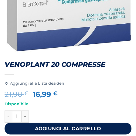
VENOPLANT 20 COMPRESSE
Aggiungi alla Lista desideri
Il
Il
21,90
16,99
€
€
prezzo
prezzo
Disponibile
originale
attuale
VENOPLANT 20 COMPRESSE quantità
era:
è:
21,90 €.
16,99 €.
AGGIUNGI AL CARRELLO