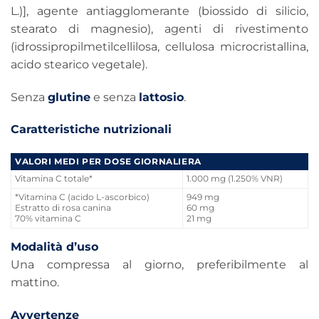
L.)], agente antiagglomerante (biossido di silicio,
stearato di magnesio), agenti di rivestimento
(idrossipropilmetilcellilosa, cellulosa microcristallina,
acido stearico vegetale).
Senza
glutine
e senza
lattosio
.
Caratteristiche nutrizionali
VALORI MEDI PER DOSE GIORNALIERA
Vitamina C totale*
1.000 mg (1.250% VNR)
*Vitamina C (acido L-ascorbico)
949 mg
Estratto di rosa canina
60 mg
70% vitamina C
21 mg
Modalità d’uso
Una compressa al giorno, preferibilmente al
mattino.
Avvertenze