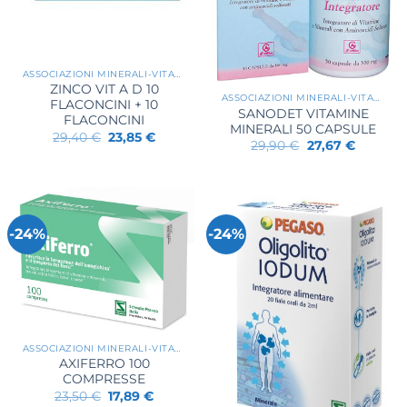
ASSOCIAZIONI MINERALI-VITAMINE
ZINCO VIT A D 10
ASSOCIAZIONI MINERALI-VITAMINE
FLACONCINI + 10
SANODET VITAMINE
FLACONCINI
MINERALI 50 CAPSULE
Il
Il
29,40
€
23,85
€
Il
Il
29,90
€
27,67
€
prezzo
prezzo
prezzo
prezzo
originale
attuale
originale
attuale
era:
è:
era:
è:
29,40 €.
23,85 €.
29,90 €.
27,67 €.
-24%
-24%
ASSOCIAZIONI MINERALI-VITAMINE
AXIFERRO 100
COMPRESSE
Il
Il
23,50
€
17,89
€
prezzo
prezzo