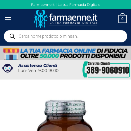
Salta
Farmaenne.it | La tua Farmacia Digitale
ai
contenuti
0
Ricerca
prodotti
Assistenza Clienti
Lun- Ven 9:00 18:00