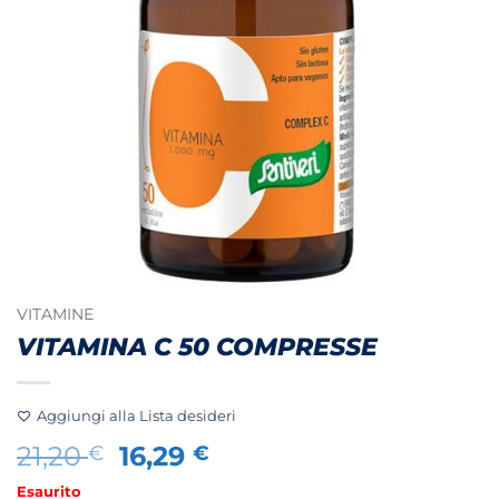
VITAMINE
VITAMINA C 50 COMPRESSE
Aggiungi alla Lista desideri
Il
Il
21,20
16,29
€
€
prezzo
prezzo
Esaurito