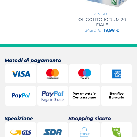
originale
attuale
era:
è:
23,50 €.
17,89 €.
MINERALI
OLIGOLITO IODUM 20
FIALE
Il
Il
24,90
€
18,98
€
prezzo
prezzo
originale
attuale
era:
è:
24,90 €.
18,98 €.
Metodi di pagamento
Spedizione
Shopping sicuro