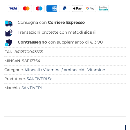
originale
attuale
era:
è:
21,20 €.
16,29 €.
Consegna con
Corriere Espresso
Transazioni protette con metodi
sicuri
Contrassegno
con supplemento di € 3,90
EAN: 8412170043565
MINSAN:
981112764
Categorie:
Minerali / Vitamine / Aminoacidi
,
Vitamine
Produttore:
SANTIVERI Sa
Marchio:
SANTIVERI