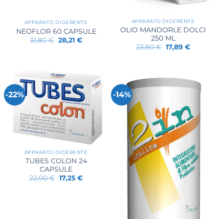
APPARATO DIGERENTE
APPARATO DIGERENTE
OLIO MANDORLE DOLCI
NEOFLOR 60 CAPSULE
250 ML
Il
Il
31,80
€
28,21
€
prezzo
prezzo
Il
Il
23,90
€
17,89
€
originale
attuale
prezzo
prezzo
era:
è:
originale
attuale
31,80 €.
28,21 €.
era:
è:
23,90 €.
17,89 €.
-22%
-14%
APPARATO DIGERENTE
TUBES COLON 24
CAPSULE
Il
Il
22,00
€
17,25
€
prezzo
prezzo
originale
attuale
era:
è:
22,00 €.
17,25 €.