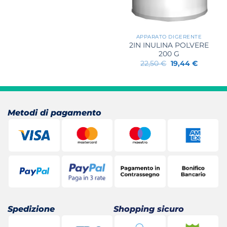
APPARATO DIGERENTE
2IN INULINA POLVERE
200 G
Il
Il
22,50
€
19,44
€
prezzo
prezzo
originale
attuale
era:
è:
22,50 €.
19,44 €.
Metodi di pagamento
Spedizione
Shopping sicuro