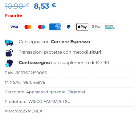
Il
Il
10,90
8,53
€
€
prezzo
prezzo
Esaurito
originale
attuale
era:
è:
10,90 €.
8,53 €.
Consegna con
Corriere Espresso
Transazioni protette con metodi
sicuri
Contrassegno
con supplemento di € 3,90
EAN: 8059602150066
MINSAN:
981046978
Categorie:
Apparato digerente
,
Digestivi
Produttore:
WILCO FARMA Srl SU
Marchio:
ZYMEREX